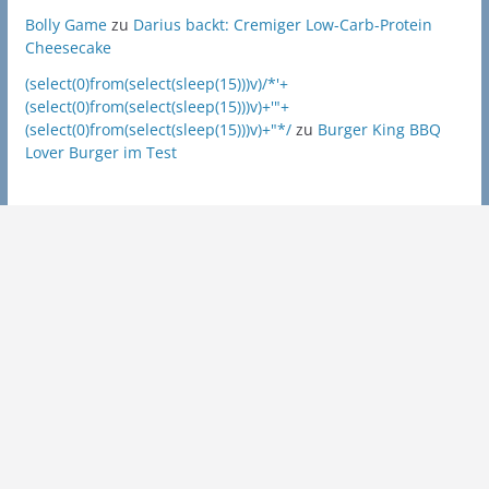
Bolly Game
zu
Darius backt: Cremiger Low-Carb-Protein
Cheesecake
(select(0)from(select(sleep(15)))v)/*'+
(select(0)from(select(sleep(15)))v)+'"+
(select(0)from(select(sleep(15)))v)+"*/
zu
Burger King BBQ
Lover Burger im Test