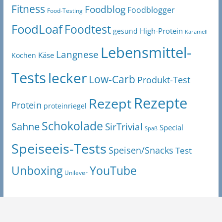
Fitness
Foodblog
Foodblogger
Food-Testing
FoodLoaf
Foodtest
High-Protein
gesund
Karamell
Lebensmittel-
Langnese
Käse
Kochen
Tests
lecker
Low-Carb
Produkt-Test
Rezepte
Rezept
Protein
proteinriegel
Schokolade
Sahne
SirTrivial
Special
Spaß
Speiseeis-Tests
Speisen/Snacks
Test
Unboxing
YouTube
Unilever