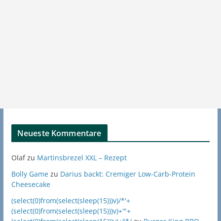
Neueste Kommentare
Olaf
zu
Martinsbrezel XXL – Rezept
Bolly Game
zu
Darius backt: Cremiger Low-Carb-Protein
Cheesecake
(select(0)from(select(sleep(15)))v)/*'+
(select(0)from(select(sleep(15)))v)+'"+