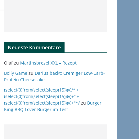
Neueste Kommentare
Olaf
zu
Martinsbrezel XXL – Rezept
Bolly Game
zu
Darius backt: Cremiger Low-Carb-
Protein Cheesecake
(select(0)from(select(sleep(15)))v)/*'+
(select(0)from(select(sleep(15)))v)+'"+
(select(0)from(select(sleep(15)))v)+"*/
zu
Burger
King BBQ Lover Burger im Test