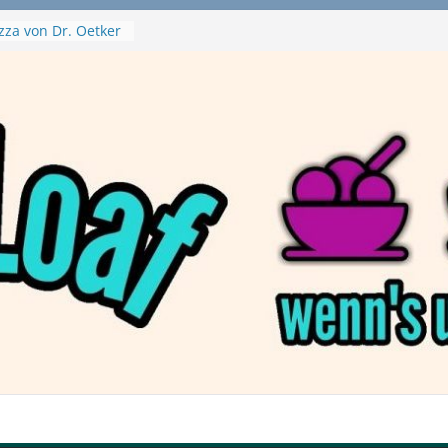
zza von Dr. Oetker
a Swirl
– mein Testvideo!
tanaBlack
ant Nuggets und
– wirklich vegan?
aftbefehl /