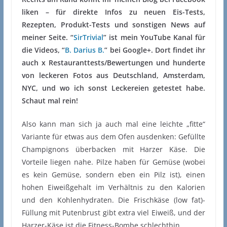
liken – für direkte Infos zu neuen Eis-Tests,
Rezepten, Produkt-Tests und sonstigen News auf
meiner Seite. “
SirTrivial
” ist mein YouTube Kanal für
die Videos, “
B. Darius B.
” bei Google+. Dort findet ihr
auch x Restauranttests/Bewertungen und hunderte
von leckeren Fotos aus Deutschland, Amsterdam,
NYC, und wo ich sonst Leckereien getestet habe.
Schaut mal rein!
Also kann man sich ja auch mal eine leichte „fitte“
Variante für etwas aus dem Ofen ausdenken: Gefüllte
Champignons überbacken mit Harzer Käse. Die
Vorteile liegen nahe. Pilze haben für Gemüse (wobei
es kein Gemüse, sondern eben ein Pilz ist), einen
hohen Eiweißgehalt im Verhältnis zu den Kalorien
und den Kohlenhydraten. Die Frischkäse (low fat)-
Füllung mit Putenbrust gibt extra viel Eiweiß, und der
Harzer-Käse ist die Fitness-Bombe schlechthin.