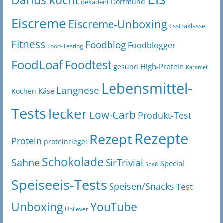
Darius kocht
Dortmund
dekadent
Eiscreme
Eiscreme-Unboxing
Esstraklasse
Fitness
Foodblog
Foodblogger
Food-Testing
FoodLoaf
Foodtest
High-Protein
gesund
Karamell
Lebensmittel-
Langnese
Käse
Kochen
Tests
lecker
Low-Carb
Produkt-Test
Rezepte
Rezept
Protein
proteinriegel
Schokolade
Sahne
SirTrivial
Special
Spaß
Speiseeis-Tests
Speisen/Snacks
Test
Unboxing
YouTube
Unilever