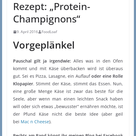
Rezept: „Protein-
Champignons“
9. April 2016
FoodLoaf
Vorgeplänkel
Pauschal gilt ja irgendwie:
Alles was in den Ofen
kommt und mit Käse überbacken wird ist überaus
gut. Sei es Pizza, Lasagne, ein Auflauf
oder eine Rolle
Klopapier
. Stimmt der Käse, stimmt das Essen. Nun,
eine große Menge Käse ist zwar das beste für die
Seele, aber wenn man einen leichten Snack haben
will oder sich etwas „bewusster“ ernähren möchte, ist
der Pfund Käse nicht die beste Idee (aber geil
bei
Mac n Cheese
).
Rechts am Rand könnt ihr meinen Blog bei Facebook