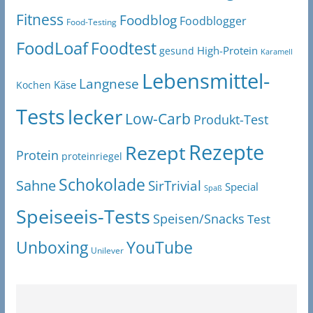
Fitness
Foodblog
Foodblogger
Food-Testing
FoodLoaf
Foodtest
High-Protein
gesund
Karamell
Lebensmittel-
Langnese
Käse
Kochen
Tests
lecker
Low-Carb
Produkt-Test
Rezepte
Rezept
Protein
proteinriegel
Schokolade
Sahne
SirTrivial
Special
Spaß
Speiseeis-Tests
Speisen/Snacks
Test
Unboxing
YouTube
Unilever