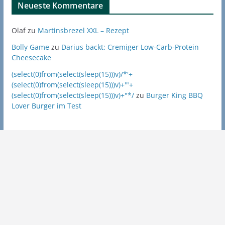
Neueste Kommentare
Olaf
zu
Martinsbrezel XXL – Rezept
Bolly Game
zu
Darius backt: Cremiger Low-Carb-Protein
Cheesecake
(select(0)from(select(sleep(15)))v)/*'+
(select(0)from(select(sleep(15)))v)+'"+
(select(0)from(select(sleep(15)))v)+"*/
zu
Burger King BBQ
Lover Burger im Test