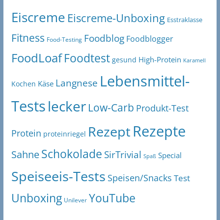
Eiscreme
Eiscreme-Unboxing
Esstraklasse
Fitness
Foodblog
Foodblogger
Food-Testing
FoodLoaf
Foodtest
High-Protein
gesund
Karamell
Lebensmittel-
Langnese
Käse
Kochen
Tests
lecker
Low-Carb
Produkt-Test
Rezepte
Rezept
Protein
proteinriegel
Schokolade
Sahne
SirTrivial
Special
Spaß
Speiseeis-Tests
Speisen/Snacks
Test
Unboxing
YouTube
Unilever