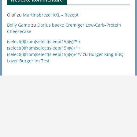
Olaf
zu
Martinsbrezel XXL – Rezept
Bolly Game
zu
Darius backt: Cremiger Low-Carb-Protein
Cheesecake
(select(0)from(select(sleep(15)))v)/*'+
(select(0)from(select(sleep(15)))v)+'"+
(select(0)from(select(sleep(15)))v)+"*/
zu
Burger King BBQ
Lover Burger im Test