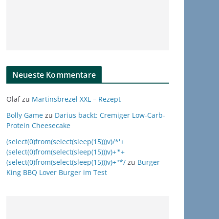
Neueste Kommentare
Olaf
zu
Martinsbrezel XXL – Rezept
Bolly Game
zu
Darius backt: Cremiger Low-Carb-
Protein Cheesecake
(select(0)from(select(sleep(15)))v)/*'+
(select(0)from(select(sleep(15)))v)+'"+
(select(0)from(select(sleep(15)))v)+"*/
zu
Burger
King BBQ Lover Burger im Test