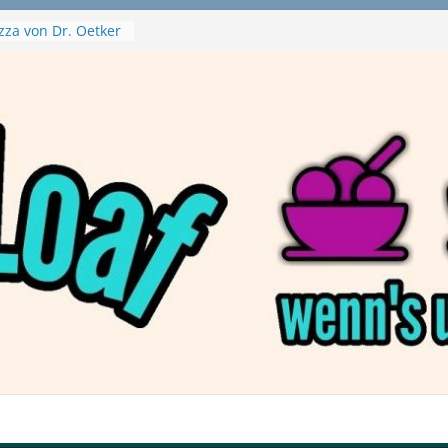
zza von Dr. Oetker
a Swirl
– mein Testvideo!
tanaBlack
ant Nuggets und
– wirklich vegan?
aftbefehl /