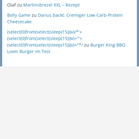
Olaf
zu
Martinsbrezel XXL – Rezept
Bolly Game
zu
Darius backt: Cremiger Low-Carb-Protein
Cheesecake
(select(0)from(select(sleep(15)))v)/*'+
(select(0)from(select(sleep(15)))v)+'"+
(select(0)from(select(sleep(15)))v)+"*/
zu
Burger King BBQ
Lover Burger im Test