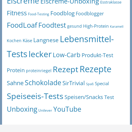
Eiscreme
Eiscreme-Unboxing
Esstraklasse
Fitness
Foodblog
Foodblogger
Food-Testing
FoodLoaf
Foodtest
High-Protein
gesund
Karamell
Lebensmittel-
Langnese
Käse
Kochen
Tests
lecker
Low-Carb
Produkt-Test
Rezepte
Rezept
Protein
proteinriegel
Schokolade
Sahne
SirTrivial
Special
Spaß
Speiseeis-Tests
Speisen/Snacks
Test
Unboxing
YouTube
Unilever