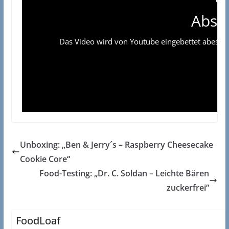
Absp
Das Video wird von Youtube eingebettet abespielt
Unboxing: „Ben & Jerry´s – Raspberry Cheesecake
Cookie Core“
Food-Testing: „Dr. C. Soldan – Leichte Bären
zuckerfrei“
FoodLoaf