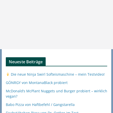
Neueste Beiträge
Die neue Ninja Swirl Softeismaschine – mein Testvideo!
GÖNRGY von MontanaBlack probiert
McDonald’s McPlant Nuggets und Burger probiert – wirklich
vegan?
Babo Pizza von Haftbefehl / Gangstarella
Fischstäbchen Pizza von Dr. Oetker im Test