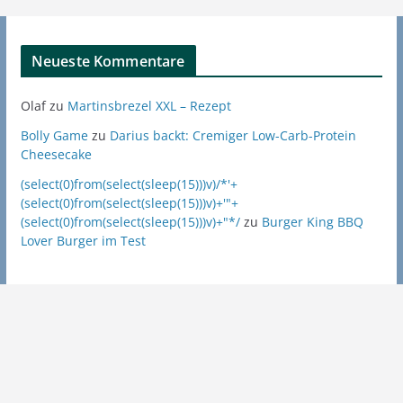
Neueste Kommentare
Olaf
zu
Martinsbrezel XXL – Rezept
Bolly Game
zu
Darius backt: Cremiger Low-Carb-Protein
Cheesecake
(select(0)from(select(sleep(15)))v)/*'+
(select(0)from(select(sleep(15)))v)+'"+
(select(0)from(select(sleep(15)))v)+"*/
zu
Burger King BBQ
Lover Burger im Test