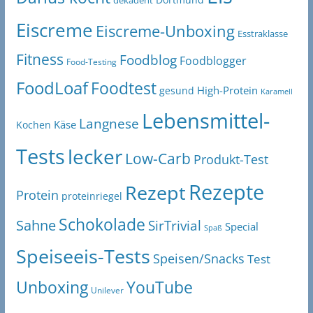
Eiscreme
Eiscreme-Unboxing
Esstraklasse
Fitness
Foodblog
Foodblogger
Food-Testing
FoodLoaf
Foodtest
High-Protein
gesund
Karamell
Lebensmittel-
Langnese
Käse
Kochen
Tests
lecker
Low-Carb
Produkt-Test
Rezepte
Rezept
Protein
proteinriegel
Schokolade
Sahne
SirTrivial
Special
Spaß
Speiseeis-Tests
Speisen/Snacks
Test
Unboxing
YouTube
Unilever