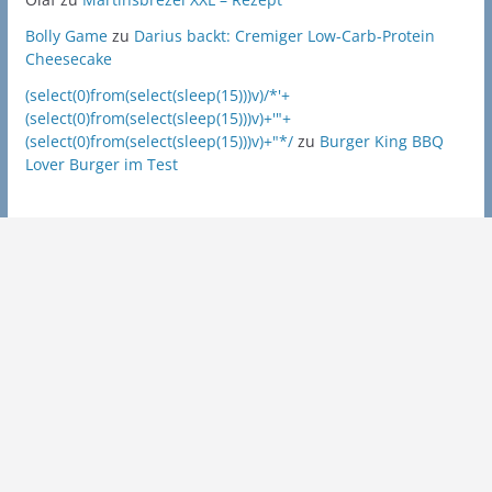
Bolly Game
zu
Darius backt: Cremiger Low-Carb-Protein
Cheesecake
(select(0)from(select(sleep(15)))v)/*'+
(select(0)from(select(sleep(15)))v)+'"+
(select(0)from(select(sleep(15)))v)+"*/
zu
Burger King BBQ
Lover Burger im Test