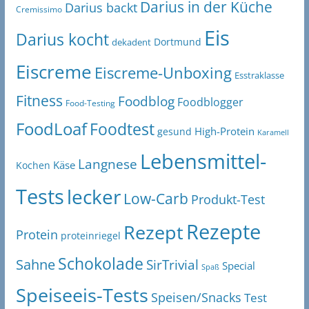
Darius in der Küche
Darius backt
Cremissimo
Eis
Darius kocht
Dortmund
dekadent
Eiscreme
Eiscreme-Unboxing
Esstraklasse
Fitness
Foodblog
Foodblogger
Food-Testing
FoodLoaf
Foodtest
High-Protein
gesund
Karamell
Lebensmittel-
Langnese
Käse
Kochen
Tests
lecker
Low-Carb
Produkt-Test
Rezepte
Rezept
Protein
proteinriegel
Schokolade
Sahne
SirTrivial
Special
Spaß
Speiseeis-Tests
Speisen/Snacks
Test