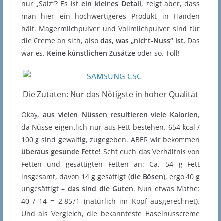
nur „Salz“? Es ist
ein kleines Detail
, zeigt aber, dass
man hier ein hochwertigeres Produkt in Händen
hält. Magermilchpulver und Vollmilchpulver sind für
die Creme an sich, also
das, was „nicht-Nuss“ ist.
Das
war es.
Keine künstlichen Zusätze
oder so. Toll!
Die Zutaten: Nur das Nötigste in hoher Qualität
Okay,
aus vielen Nüssen resultieren viele Kalorien
,
da Nüsse eigentlich nur aus Fett bestehen. 654 kcal /
100 g sind gewaltig, zugegeben. ABER wir bekommen
überaus gesunde Fette!
Seht euch das Verhältnis von
Fetten und gesättigten Fetten an: Ca. 54 g Fett
insgesamt, davon 14 g gesättigt (
die Bösen
), ergo 40 g
ungesättigt –
das sind die Guten
. Nun etwas Mathe:
40 / 14 = 2,8571 (natürlich im Kopf ausgerechnet).
Und als Vergleich, die bekannteste Haselnusscreme