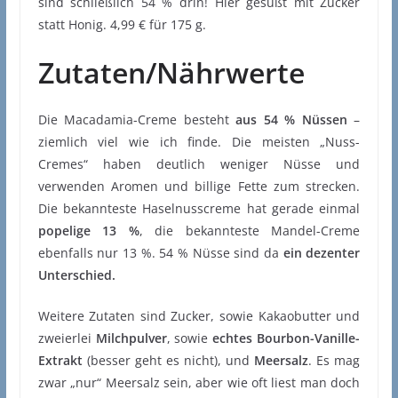
sind schließlich 54 % drin! Hier gesüßt mit Zucker
statt Honig. 4,99 € für 175 g.
Zutaten/Nährwerte
Die Macadamia-Creme besteht
aus 54 % Nüssen
–
ziemlich viel wie ich finde. Die meisten „Nuss-
Cremes“ haben deutlich weniger Nüsse und
verwenden Aromen und billige Fette zum strecken.
Die bekannteste Haselnusscreme hat gerade einmal
popelige 13 %
, die bekannteste Mandel-Creme
ebenfalls nur 13 %. 54 % Nüsse sind da
ein dezenter
Unterschied.
Weitere Zutaten sind Zucker, sowie Kakaobutter und
zweierlei
Milchpulver
, sowie
echtes Bourbon-Vanille-
Extrakt
(besser geht es nicht), und
Meersalz
. Es mag
zwar „nur“ Meersalz sein, aber wie oft liest man doch