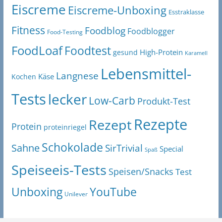
Eiscreme
Eiscreme-Unboxing
Esstraklasse
Fitness
Foodblog
Foodblogger
Food-Testing
FoodLoaf
Foodtest
High-Protein
gesund
Karamell
Lebensmittel-
Langnese
Käse
Kochen
Tests
lecker
Low-Carb
Produkt-Test
Rezepte
Rezept
Protein
proteinriegel
Schokolade
Sahne
SirTrivial
Special
Spaß
Speiseeis-Tests
Speisen/Snacks
Test
Unboxing
YouTube
Unilever