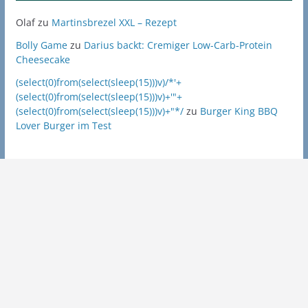
Olaf
zu
Martinsbrezel XXL – Rezept
Bolly Game
zu
Darius backt: Cremiger Low-Carb-Protein
Cheesecake
(select(0)from(select(sleep(15)))v)/*'+
(select(0)from(select(sleep(15)))v)+'"+
(select(0)from(select(sleep(15)))v)+"*/
zu
Burger King BBQ
Lover Burger im Test