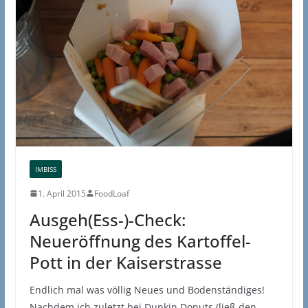
IMBISS
1. April 2015
FoodLoaf
Ausgeh(Ess-)-Check:
Neueröffnung des Kartoffel-
Pott in der Kaiserstrasse
Endlich mal was völlig Neues und Bodenständiges!
Nachdem ich zuletzt bei Dunkin Donuts (ließ den