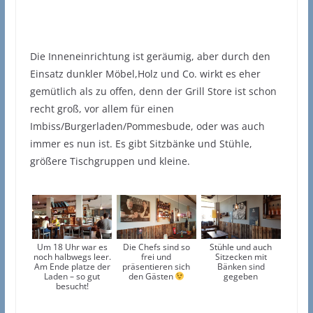
Die Inneneinrichtung ist geräumig, aber durch den
Einsatz dunkler Möbel,Holz und Co. wirkt es eher
gemütlich als zu offen, denn der Grill Store ist schon
recht groß, vor allem für einen
Imbiss/Burgerladen/Pommesbude, oder was auch
immer es nun ist. Es gibt Sitzbänke und Stühle,
größere Tischgruppen und kleine.
Um 18 Uhr war es
Die Chefs sind so
Stühle und auch
noch halbwegs leer.
frei und
Sitzecken mit
Am Ende platze der
präsentieren sich
Bänken sind
Laden – so gut
den Gästen
gegeben
besucht!