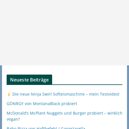
Neueste Beiträge
Die neue Ninja Swirl Softeismaschine – mein Testvideo!
GÖNRGY von MontanaBlack probiert
McDonald’s McPlant Nuggets und Burger probiert – wirklich
vegan?
Babo Pizza von Haftbefehl / Gangstarella