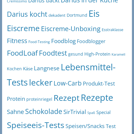
Darius backt
Cremissimo
Eis
Darius kocht
Dortmund
dekadent
Eiscreme
Eiscreme-Unboxing
Esstraklasse
Fitness
Foodblog
Foodblogger
Food-Testing
FoodLoaf
Foodtest
High-Protein
gesund
Karamell
Lebensmittel-
Langnese
Käse
Kochen
Tests
lecker
Low-Carb
Produkt-Test
Rezepte
Rezept
Protein
proteinriegel
Schokolade
Sahne
SirTrivial
Special
Spaß
Speiseeis-Tests
Speisen/Snacks
Test