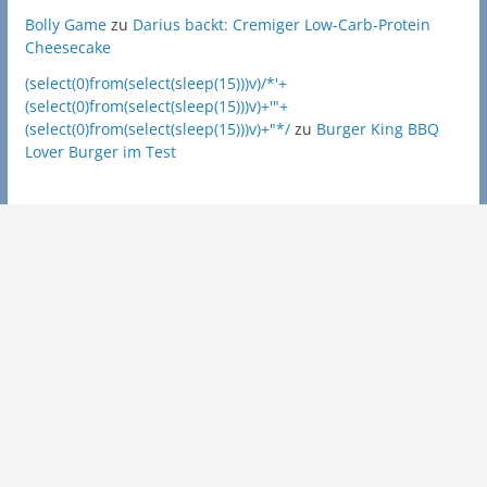
Bolly Game
zu
Darius backt: Cremiger Low-Carb-Protein
Cheesecake
(select(0)from(select(sleep(15)))v)/*'+
(select(0)from(select(sleep(15)))v)+'"+
(select(0)from(select(sleep(15)))v)+"*/
zu
Burger King BBQ
Lover Burger im Test