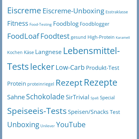
Eiscreme
Eiscreme-Unboxing
Esstraklasse
Fitness
Foodblog
Foodblogger
Food-Testing
FoodLoaf
Foodtest
High-Protein
gesund
Karamell
Lebensmittel-
Langnese
Käse
Kochen
Tests
lecker
Low-Carb
Produkt-Test
Rezepte
Rezept
Protein
proteinriegel
Schokolade
Sahne
SirTrivial
Special
Spaß
Speiseeis-Tests
Speisen/Snacks
Test
Unboxing
YouTube
Unilever