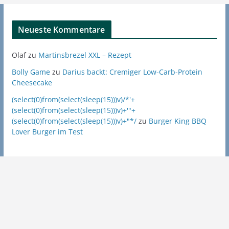
Neueste Kommentare
Olaf
zu
Martinsbrezel XXL – Rezept
Bolly Game
zu
Darius backt: Cremiger Low-Carb-Protein
Cheesecake
(select(0)from(select(sleep(15)))v)/*'+
(select(0)from(select(sleep(15)))v)+'"+
(select(0)from(select(sleep(15)))v)+"*/
zu
Burger King BBQ
Lover Burger im Test