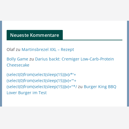
Neueste Kommentare
Olaf
zu
Martinsbrezel XXL – Rezept
Bolly Game
zu
Darius backt: Cremiger Low-Carb-Protein
Cheesecake
(select(0)from(select(sleep(15)))v)/*'+
(select(0)from(select(sleep(15)))v)+'"+
(select(0)from(select(sleep(15)))v)+"*/
zu
Burger King BBQ
Lover Burger im Test