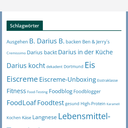
Schlagwörter
B. Darius B.
Ben & Jerry´s
Ausgehen
backen
Darius in der Küche
Darius backt
Cremissimo
Eis
Darius kocht
Dortmund
dekadent
Eiscreme
Eiscreme-Unboxing
Esstraklasse
Fitness
Foodblog
Foodblogger
Food-Testing
FoodLoaf
Foodtest
High-Protein
gesund
Karamell
Lebensmittel-
Langnese
Käse
Kochen