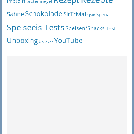
Protein
proteinriegel
Schokolade
Sahne
SirTrivial
Special
Spaß
Speiseeis-Tests
Speisen/Snacks
Test
Unboxing
YouTube
Unilever