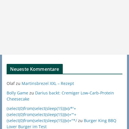
Neueste Kommentare
Olaf
zu
Martinsbrezel XXL – Rezept
Bolly Game
zu
Darius backt: Cremiger Low-Carb-Protein
Cheesecake
(select(0)from(select(sleep(15)))v)/*'+
(select(0)from(select(sleep(15)))v)+'"+
(select(0)from(select(sleep(15)))v)+"*/
zu
Burger King BBQ
Lover Burger im Test