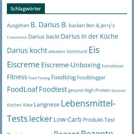
Schlagwörter
B. Darius B.
Ben & Jerry´s
Ausgehen
backen
Darius in der Küche
Darius backt
Cremissimo
Eis
Darius kocht
Dortmund
dekadent
Eiscreme
Eiscreme-Unboxing
Esstraklasse
Fitness
Foodblog
Foodblogger
Food-Testing
FoodLoaf
Foodtest
High-Protein
gesund
Karamell
Lebensmittel-
Langnese
Käse
Kochen
Tests
lecker
Low-Carb
Produkt-Test
Rezepte
Rezept