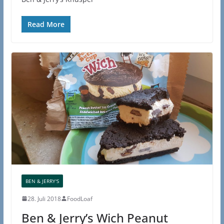
Read More
BEN & JERRY'S
28. Juli 2018
FoodLoaf
Ben & Jerry’s Wich Peanut