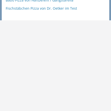
Babo Pizza von Haftbefehl / Gangstarella
Fischstäbchen Pizza von Dr. Oetker im Test