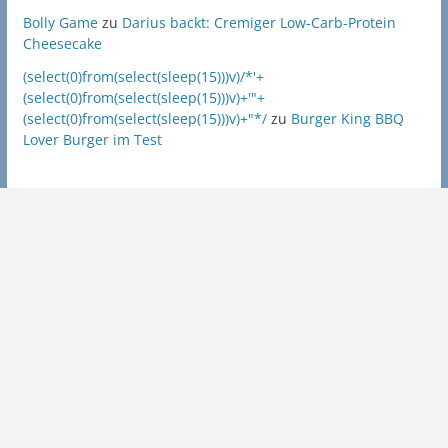
Bolly Game
zu
Darius backt: Cremiger Low-Carb-Protein
Cheesecake
(select(0)from(select(sleep(15)))v)/*'+
(select(0)from(select(sleep(15)))v)+'"+
(select(0)from(select(sleep(15)))v)+"*/
zu
Burger King BBQ
Lover Burger im Test