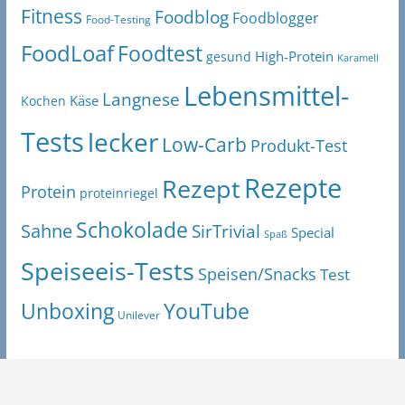
Fitness
Foodblog
Foodblogger
Food-Testing
FoodLoaf
Foodtest
High-Protein
gesund
Karamell
Lebensmittel-
Langnese
Käse
Kochen
Tests
lecker
Low-Carb
Produkt-Test
Rezepte
Rezept
Protein
proteinriegel
Schokolade
Sahne
SirTrivial
Special
Spaß
Speiseeis-Tests
Speisen/Snacks
Test
Unboxing
YouTube
Unilever