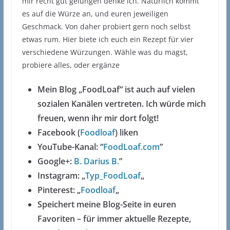
mir recht gut gelungen denke ich. Natürlich kommt
es auf die Würze an, und euren jeweiligen
Geschmack. Von daher probiert gern noch selbst
etwas rum. Hier biete ich euch ein Rezept für vier
verschiedene Würzungen. Wähle was du magst,
probiere alles, oder ergänze
Mein Blog „FoodLoaf“ ist auch auf vielen
sozialen Kanälen vertreten. Ich würde mich
freuen, wenn ihr mir dort folgt!
Facebook (
Foodloaf
) liken
YouTube-Kanal: “
FoodLoaf.com
”
Google+:
B. Darius B.
”
Instagram: „
Typ_FoodLoaf
„
Pinterest: „
Foodloaf
„
Speichert meine Blog-Seite in euren
Favoriten – für immer aktuelle Rezepte,