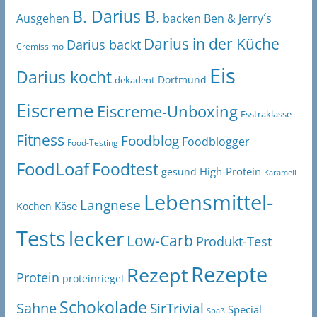
B. Darius B.
Ben & Jerry´s
Ausgehen
backen
Darius in der Küche
Darius backt
Cremissimo
Eis
Darius kocht
Dortmund
dekadent
Eiscreme
Eiscreme-Unboxing
Esstraklasse
Fitness
Foodblog
Foodblogger
Food-Testing
FoodLoaf
Foodtest
High-Protein
gesund
Karamell
Lebensmittel-
Langnese
Käse
Kochen
Tests
lecker
Low-Carb
Produkt-Test
Rezepte
Rezept
Protein
proteinriegel
Schokolade
Sahne
SirTrivial
Special
Spaß