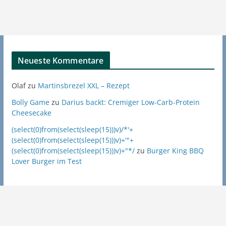
Neueste Kommentare
Olaf
zu
Martinsbrezel XXL – Rezept
Bolly Game
zu
Darius backt: Cremiger Low-Carb-Protein
Cheesecake
(select(0)from(select(sleep(15)))v)/*'+
(select(0)from(select(sleep(15)))v)+'"+
(select(0)from(select(sleep(15)))v)+"*/
zu
Burger King BBQ
Lover Burger im Test