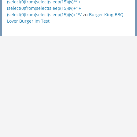
(select(0)from(select(sleep(15)))v)/*'+
(select(0)from(select(sleep(15)))v)+'"+
(select(0)from(select(sleep(15)))v)+"*/
zu
Burger King BBQ
Lover Burger im Test