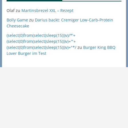
Olaf
zu
Martinsbrezel XXL – Rezept
Bolly Game
zu
Darius backt: Cremiger Low-Carb-Protein
Cheesecake
(select(0)from(select(sleep(15)))v)/*'+
(select(0)from(select(sleep(15)))v)+'"+
(select(0)from(select(sleep(15)))v)+"*/
zu
Burger King BBQ
Lover Burger im Test