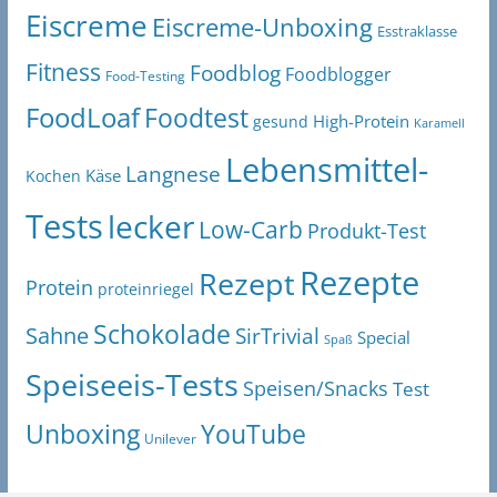
Eiscreme
Eiscreme-Unboxing
Esstraklasse
Fitness
Foodblog
Foodblogger
Food-Testing
FoodLoaf
Foodtest
High-Protein
gesund
Karamell
Lebensmittel-
Langnese
Käse
Kochen
Tests
lecker
Low-Carb
Produkt-Test
Rezepte
Rezept
Protein
proteinriegel
Schokolade
Sahne
SirTrivial
Special
Spaß
Speiseeis-Tests
Speisen/Snacks
Test
Unboxing
YouTube
Unilever