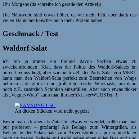
Uhr Morgens (da schreibe ich gerade den Artikel))
Die Nährwerte sind etwas höher, da wir mehr Fett, aber dank des
vielen Hähnchenfleisches auch mehr Protein haben.
Geschmack / Test
Waldorf Salat
Ich bin ja immer ein Freund davon Sachen etwas zu
zweckentfremden. Klar, dass der Fokus des Waldorf-Salates im
puren Genuss liegt, aber wie auch z.B. der Party-Salat von MERL
kann man den Waldorf-Salat perfekt zum Bestreichen von Wraps
nehmen – da gibt er eine großartige frische Würzbasis, um dann
noch z.B. zusätzlich Schinken einzufüllen. Aber auch etwas dicker
als „Veggie-Wrap“ kann man ihn perfekt „verWURSTen“!
An dicken Stücken wird nciht gegeizt
Bevor man ich aber als Zutat für etwas verwendet, sollte man mal
pur probieren – großartig! Als Beilage zum Wintergrillen, als
Beilage in der Salatschale zum Adventsbraten – pur schmeckt er
noch am besten. Sellerie und Apfel geben einen tollen Biss und sind