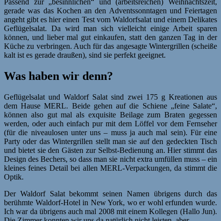
Passend zur „besinnlichen“ und (arbeitsreichen) Weihnachtszeit,
gerade was das Kochen an den Adventssonntagen und Feiertagen
angeht gibt es hier einen Test vom Waldorfsalat und einem Delikates
Geflügelsalat. Da wird man sich vielleicht einige Arbeit sparen
können, und lieber mal gut einkaufen, statt den ganzen Tag in der
Küche zu verbringen. Auch für das angesagte Wintergrillen (scheiße
kalt ist es gerade draußen), sind sie perfekt geeignet.
Was haben wir denn?
Geflügelsalat und Waldorf Salat sind zwei 175 g Kreationen aus
dem Hause MERL. Beide gehen auf die Schiene „feine Salate“,
können also gut mal als exquisite Beilage zum Braten gegessen
werden, oder auch einfach pur mit dem Löffel vor dem Fernseher
(für die niveaulosen unter uns – muss ja auch mal sein). Für eine
Party oder das Wintergrillen stellt man sie auf den gedeckten Tisch
und bietet sie den Gästen zur Selbst-Bedienung an. Hier stimmt das
Design des Bechers, so dass man sie nicht extra umfüllen muss – ein
kleines feines Detail bei allen MERL-Verpackungen, da stimmt die
Optik.
Der Waldorf Salat bekommt seinen Namen übrigens durch das
berühmte Waldorf-Hotel in New York, wo er wohl erfunden wurde.
Ich war da übrigens auch mal 2008 mit einem Kollegen (Hallo Jun).
Die Zimmer konnten wir uns da natürlich nicht leisten, aber…