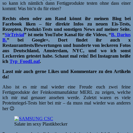
so kann ich nämlich dann Fertigprodukte testen ohne dass einer
kommt: Was bis‘n du für einer?
Rechts oben oder am Rand könnt ihr meinen Blog bei
Facebook liken – für direkte Infos zu neuen Eis-Tests,
Rezepten, Produkt-Tests und sonstigen News auf meiner Seite.
“
SirTrivial
” ist mein YouTube Kanal für die Videos, “
B. Darius
B.
” bei Google+. Dort findet ihr auch x
Restauranttests/Bewertungen und hunderte von leckeren Fotos
aus Deutschland, Amsterdam, NYC, und wo ich sonst
Leckereien getestet habe. Schaut mal rein! Bei Instagram heiße
ich
Typ_FoodLoaf
.
Lasst mir auch gerne Likes und Kommentare zu den Artikeln
da!
Also ist es mir mal wieder eine Freude euch zwei feine
Fertigprodukte der Feinkostmanufaktur MERL zu zeigen, welche
ich mir mal genauer ansehen werde. Zuletzt waren es viele
Proteinriegel-Tests hier bei mir – da muss mal wieder was anderes
her 😉
Salate im sexy Plastikbecker