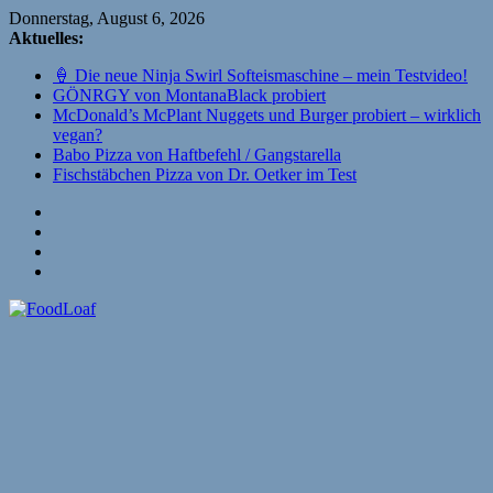
Zum
Donnerstag, August 6, 2026
Inhalt
Aktuelles:
springen
🍦 Die neue Ninja Swirl Softeismaschine – mein Testvideo!
GÖNRGY von MontanaBlack probiert
McDonald’s McPlant Nuggets und Burger probiert – wirklich
vegan?
Babo Pizza von Haftbefehl / Gangstarella
Fischstäbchen Pizza von Dr. Oetker im Test