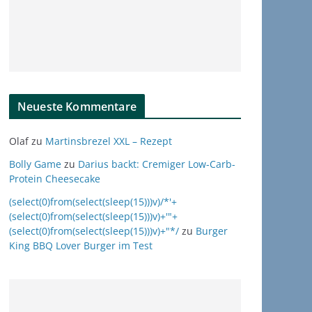
Neueste Kommentare
Olaf
zu
Martinsbrezel XXL – Rezept
Bolly Game
zu
Darius backt: Cremiger Low-Carb-
Protein Cheesecake
(select(0)from(select(sleep(15)))v)/*'+
(select(0)from(select(sleep(15)))v)+'"+
(select(0)from(select(sleep(15)))v)+"*/
zu
Burger
King BBQ Lover Burger im Test