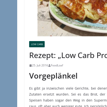
LOW CARB
Rezept: „Low Carb Pr
25. Juli 2016
FoodLoaf
Vorgeplänkel
Es gibt ja inzwischen viele Gerichte, bei de
Zutaten ersetzt wurden. Sei es das Brot, der 
Speisen haben sogar den Weg in den Superma
raus, oft aber auch weniger gute. Ich persönlic