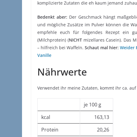
komplizierte Zutaten die eh kaum jemand zuhaus
Bedenkt aber:
Der Geschmack hängt maßgeblic
und mögliche Zusätze im Pulver können die Waffe
empfehle euch für folgendes Rezept ein gut
(Milchprotein) (
NICHT
mizellares Casein). Das Mi
– hilfreich bei Waffeln.
Schaut mal hier:
Weider P
Vanille
Nährwerte
Verwendet ihr meine Zutaten, kommt ihr ca. auf
je 100 g
kcal
163,13
Protein
20,26