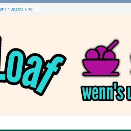
tanaBlack
ant Nuggets und
– wirklich vegan?
aftbefehl /
zza von Dr. Oetker
a Swirl
– mein Testvideo!