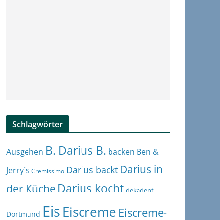
Schlagwörter
B. Darius B.
Ben &
Ausgehen
backen
Darius in
Darius backt
Jerry´s
Cremissimo
Darius kocht
der Küche
dekadent
Eis
Eiscreme
Eiscreme-
Dortmund