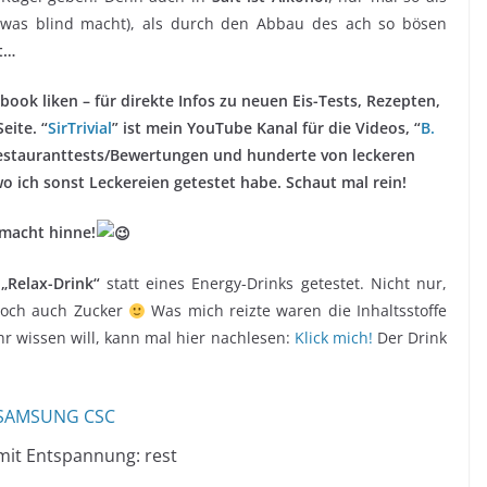
(was blind macht), als durch den Abbau des ach so bösen
t…
ook liken – für direkte Infos zu neuen Eis-Tests, Rezepten,
eite. “
SirTrivial
” ist mein YouTube Kanal für die Videos, “
B.
 Restauranttests/Bewertungen und hunderte von leckeren
 ich sonst Leckereien getestet habe. Schaut mal rein!
macht hinne!
n
„Relax-Drink“
statt eines Energy-Drinks getestet. Nicht nur,
r doch auch Zucker
Was mich reizte waren die Inhaltsstoffe
 wissen will, kann mal hier nachlesen:
Klick mich!
Der Drink
mit Entspannung: rest