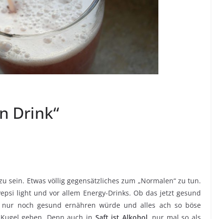
on Drink“
zu sein. Etwas völlig gegensätzliches zum „Normalen“ zu tun.
/Pepsi light und vor allem Energy-Drinks. Ob das jetzt gesund
ch nur noch gesund ernähren würde und alles ach so böse
e Kugel geben. Denn auch in
Saft ist Alkohol
, nur mal so als