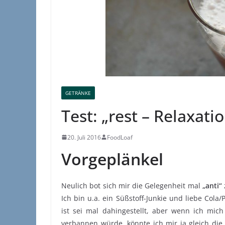
GETRÄNKE
Test: „rest – Relaxati
20. Juli 2016
FoodLoaf
Vorgeplänkel
Neulich bot sich mir die Gelegenheit mal
„anti“
Ich bin u.a. ein Süßstoff-Junkie und liebe Cola
ist sei mal dahingestellt, aber wenn ich mi
verbannen würde, könnte ich mir ja gleich di