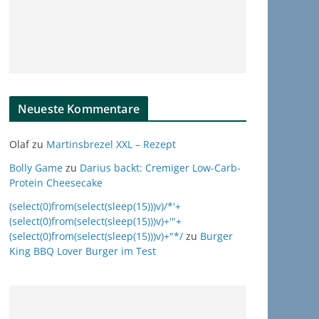
Neueste Kommentare
Olaf
zu
Martinsbrezel XXL – Rezept
Bolly Game
zu
Darius backt: Cremiger Low-Carb-
Protein Cheesecake
(select(0)from(select(sleep(15)))v)/*'+
(select(0)from(select(sleep(15)))v)+'"+
(select(0)from(select(sleep(15)))v)+"*/
zu
Burger
King BBQ Lover Burger im Test