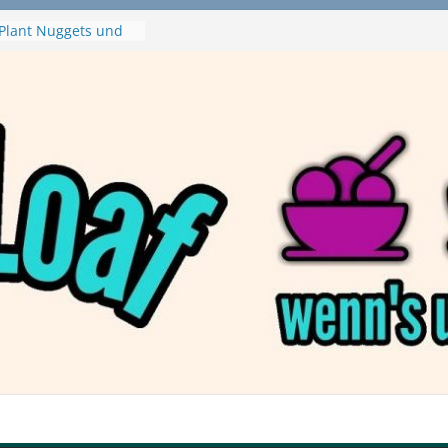
Plant Nuggets und
 – wirklich vegan?
Haftbefehl /
Pizza von Dr. Oetker
ja Swirl
e – mein Testvideo!
ontanaBlack