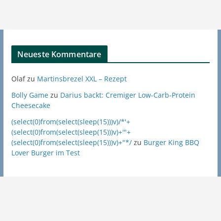
Neueste Kommentare
Olaf
zu
Martinsbrezel XXL – Rezept
Bolly Game
zu
Darius backt: Cremiger Low-Carb-Protein
Cheesecake
(select(0)from(select(sleep(15)))v)/*'+
(select(0)from(select(sleep(15)))v)+'"+
(select(0)from(select(sleep(15)))v)+"*/
zu
Burger King BBQ
Lover Burger im Test