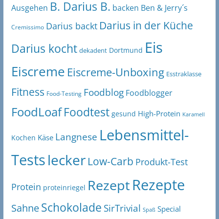
B. Darius B.
Ben & Jerry´s
Ausgehen
backen
Darius in der Küche
Darius backt
Cremissimo
Eis
Darius kocht
Dortmund
dekadent
Eiscreme
Eiscreme-Unboxing
Esstraklasse
Fitness
Foodblog
Foodblogger
Food-Testing
FoodLoaf
Foodtest
High-Protein
gesund
Karamell
Lebensmittel-
Langnese
Käse
Kochen
Tests
lecker
Low-Carb
Produkt-Test
Rezepte
Rezept
Protein
proteinriegel
Schokolade
Sahne
SirTrivial
Special
Spaß