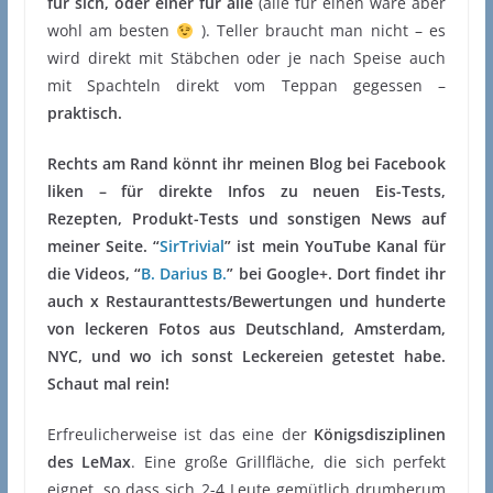
für sich, oder einer für alle
(alle für einen wäre aber
wohl am besten
). Teller braucht man nicht – es
wird direkt mit Stäbchen oder je nach Speise auch
mit Spachteln direkt vom Teppan gegessen –
praktisch.
Rechts am Rand könnt ihr meinen Blog bei Facebook
liken – für direkte Infos zu neuen Eis-Tests,
Rezepten, Produkt-Tests und sonstigen News auf
meiner Seite. “
SirTrivial
” ist mein YouTube Kanal für
die Videos, “
B. Darius B.
” bei Google+. Dort findet ihr
auch x Restauranttests/Bewertungen und hunderte
von leckeren Fotos aus Deutschland, Amsterdam,
NYC, und wo ich sonst Leckereien getestet habe.
Schaut mal rein!
Erfreulicherweise ist das eine der
Königsdisziplinen
des LeMax
. Eine große Grillfläche, die sich perfekt
eignet, so dass sich 2-4 Leute gemütlich drumherum