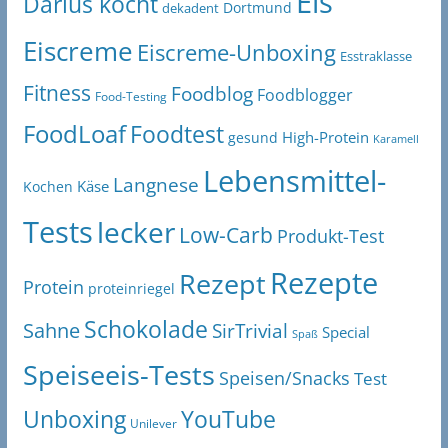
Eis
Darius kocht
Dortmund
dekadent
Eiscreme
Eiscreme-Unboxing
Esstraklasse
Fitness
Foodblog
Foodblogger
Food-Testing
FoodLoaf
Foodtest
High-Protein
gesund
Karamell
Lebensmittel-
Langnese
Käse
Kochen
Tests
lecker
Low-Carb
Produkt-Test
Rezepte
Rezept
Protein
proteinriegel
Schokolade
Sahne
SirTrivial
Special
Spaß
Speiseeis-Tests
Speisen/Snacks
Test
Unboxing
YouTube
Unilever