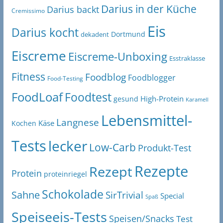
Darius in der Küche
Darius backt
Cremissimo
Eis
Darius kocht
Dortmund
dekadent
Eiscreme
Eiscreme-Unboxing
Esstraklasse
Fitness
Foodblog
Foodblogger
Food-Testing
FoodLoaf
Foodtest
High-Protein
gesund
Karamell
Lebensmittel-
Langnese
Käse
Kochen
Tests
lecker
Low-Carb
Produkt-Test
Rezepte
Rezept
Protein
proteinriegel
Schokolade
Sahne
SirTrivial
Special
Spaß
Speiseeis-Tests
Speisen/Snacks
Test