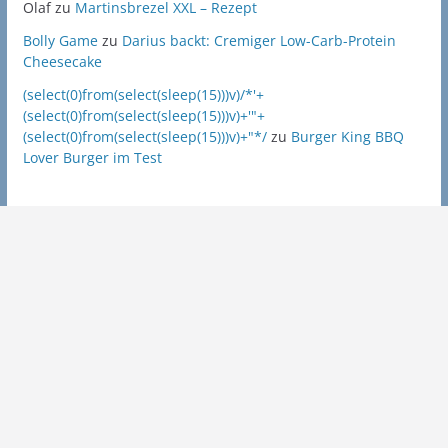
Olaf
zu
Martinsbrezel XXL – Rezept
Bolly Game
zu
Darius backt: Cremiger Low-Carb-Protein
Cheesecake
(select(0)from(select(sleep(15)))v)/*'+
(select(0)from(select(sleep(15)))v)+'"+
(select(0)from(select(sleep(15)))v)+"*/
zu
Burger King BBQ
Lover Burger im Test