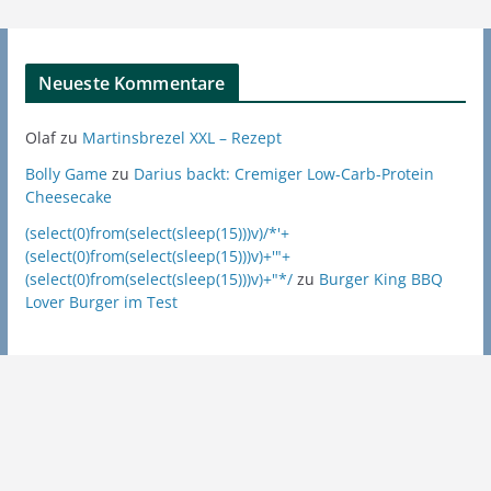
Neueste Kommentare
Olaf
zu
Martinsbrezel XXL – Rezept
Bolly Game
zu
Darius backt: Cremiger Low-Carb-Protein
Cheesecake
(select(0)from(select(sleep(15)))v)/*'+
(select(0)from(select(sleep(15)))v)+'"+
(select(0)from(select(sleep(15)))v)+"*/
zu
Burger King BBQ
Lover Burger im Test