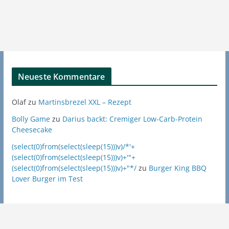
Neueste Kommentare
Olaf
zu
Martinsbrezel XXL – Rezept
Bolly Game
zu
Darius backt: Cremiger Low-Carb-Protein
Cheesecake
(select(0)from(select(sleep(15)))v)/*'+
(select(0)from(select(sleep(15)))v)+'"+
(select(0)from(select(sleep(15)))v)+"*/
zu
Burger King BBQ
Lover Burger im Test