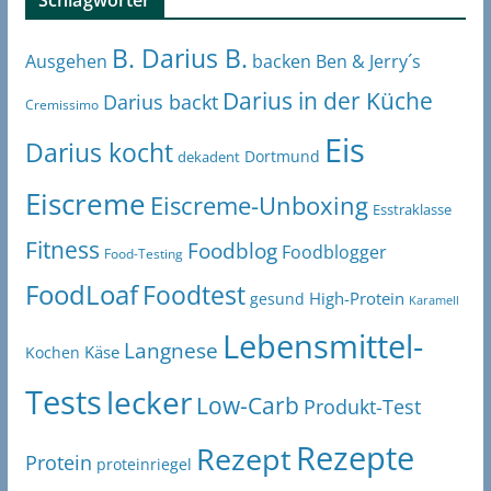
Schlagwörter
B. Darius B.
Ben & Jerry´s
Ausgehen
backen
Darius in der Küche
Darius backt
Cremissimo
Eis
Darius kocht
Dortmund
dekadent
Eiscreme
Eiscreme-Unboxing
Esstraklasse
Fitness
Foodblog
Foodblogger
Food-Testing
FoodLoaf
Foodtest
High-Protein
gesund
Karamell
Lebensmittel-
Langnese
Käse
Kochen
Tests
lecker
Low-Carb
Produkt-Test
Rezepte
Rezept
Protein
proteinriegel