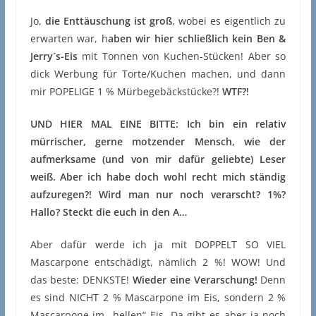
Jo,
die Enttäuschung ist groß
, wobei es eigentlich zu
erwarten war, h
aben wir hier schließlich kein Ben &
Jerry´s-Eis
mit Tonnen von Kuchen-Stücken! Aber so
dick Werbung für Torte/Kuchen machen, und dann
mir POPELIGE 1 % Mürbegebäckstücke?!
WTF?!
UND HIER MAL EINE BITTE: Ich bin ein relativ
mürrischer, gerne motzender Mensch, wie der
aufmerksame (und von mir dafür geliebte) Leser
weiß. Aber ich habe doch wohl recht mich ständig
aufzuregen?! Wird man nur noch verarscht? 1%?
Hallo? Steckt die euch in den A…
Aber dafür werde ich ja mit DOPPELT SO VIEL
Mascarpone entschädigt, nämlich 2 %! WOW! Und
das beste: DENKSTE!
Wieder eine Verarschung!
Denn
es sind NICHT 2 % Mascarpone im Eis, sondern 2 %
Mascarpone im „hellen“ Eis. Da gibt es aber ja noch