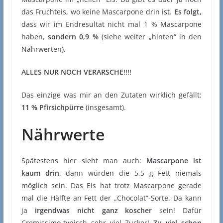
das Fruchteis, wo keine Mascarpone drin ist.
Es folgt,
dass wir im Endresultat nicht mal 1 % Mascarpone
haben,
sondern 0,9 %
(siehe weiter „hinten“ in den
Nährwerten).
ALLES NUR NOCH VERARSCHE!!!!
Das einzige was mir an den Zutaten wirklich gefällt:
11 % Pfirsichpürre
(insgesamt).
Nährwerte
Spätestens hier sieht man auch:
Mascarpone ist
kaum drin,
dann würden die 5,5 g Fett niemals
möglich sein. Das Eis hat trotz Mascarpone gerade
mal die Hälfte an Fett der „Chocolat“-Sorte. Da kann
ja
irgendwas nicht ganz koscher
sein! Dafür
Cremissimo-typisch sehr viel Zucker!
Zu viel schon