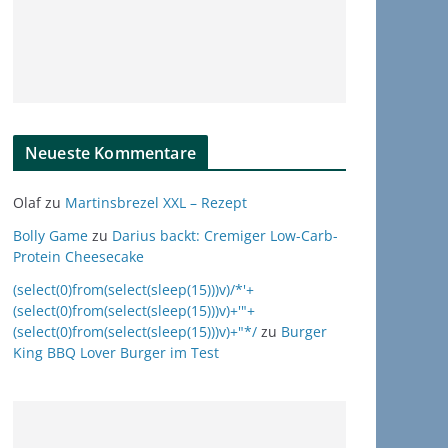
Neueste Kommentare
Olaf
zu
Martinsbrezel XXL – Rezept
Bolly Game
zu
Darius backt: Cremiger Low-Carb-
Protein Cheesecake
(select(0)from(select(sleep(15)))v)/*'+
(select(0)from(select(sleep(15)))v)+'"+
(select(0)from(select(sleep(15)))v)+"*/
zu
Burger
King BBQ Lover Burger im Test