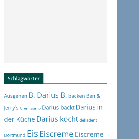
Schlagwörter
B. Darius B.
Ben &
Ausgehen
backen
Darius in
Darius backt
Jerry´s
Cremissimo
Darius kocht
der Küche
dekadent
Eis
Eiscreme
Eiscreme-
Dortmund