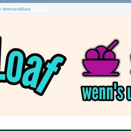
 MontanaBlack
 McPlant Nuggets und
ert – wirklich vegan?
on Haftbefehl /
a
en Pizza von Dr. Oetker
Ninja Swirl
hine – mein Testvideo!