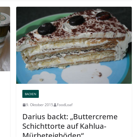
BACKEN
9. Oktober 2015
FoodLoaf
Darius backt: „Buttercreme
Schichttorte auf Kahlua-
Mürbeteigböden“