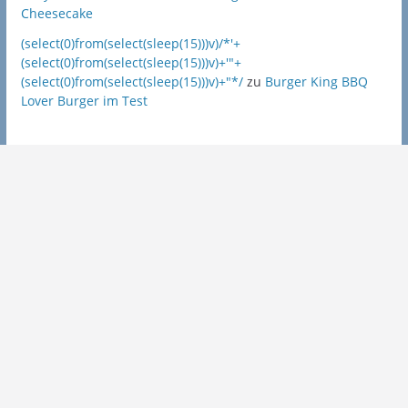
Cheesecake
(select(0)from(select(sleep(15)))v)/*'+
(select(0)from(select(sleep(15)))v)+'"+
(select(0)from(select(sleep(15)))v)+"*/
zu
Burger King BBQ
Lover Burger im Test