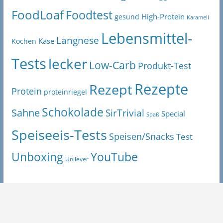
FoodLoaf
Foodtest
High-Protein
gesund
Karamell
Lebensmittel-
Langnese
Käse
Kochen
Tests
lecker
Low-Carb
Produkt-Test
Rezepte
Rezept
Protein
proteinriegel
Schokolade
Sahne
SirTrivial
Special
Spaß
Speiseeis-Tests
Speisen/Snacks
Test
Unboxing
YouTube
Unilever