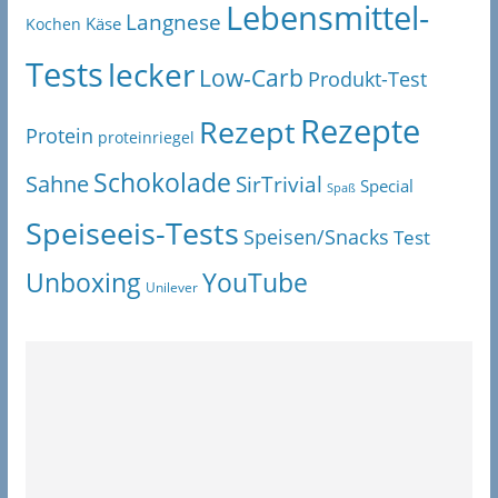
Lebensmittel-
Langnese
Käse
Kochen
Tests
lecker
Low-Carb
Produkt-Test
Rezepte
Rezept
Protein
proteinriegel
Schokolade
Sahne
SirTrivial
Special
Spaß
Speiseeis-Tests
Speisen/Snacks
Test
Unboxing
YouTube
Unilever