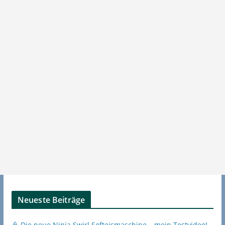
Neueste Beiträge
🍦 Die neue Ninja Swirl Softeismaschine – mein Testvideo!