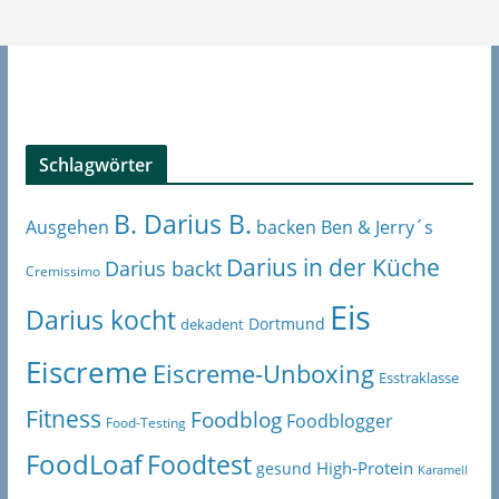
Schlagwörter
B. Darius B.
Ben & Jerry´s
Ausgehen
backen
Darius in der Küche
Darius backt
Cremissimo
Eis
Darius kocht
Dortmund
dekadent
Eiscreme
Eiscreme-Unboxing
Esstraklasse
Fitness
Foodblog
Foodblogger
Food-Testing
FoodLoaf
Foodtest
High-Protein
gesund
Karamell