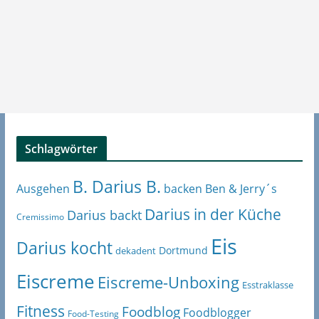
Schlagwörter
B. Darius B.
Ben & Jerry´s
Ausgehen
backen
Darius in der Küche
Darius backt
Cremissimo
Eis
Darius kocht
Dortmund
dekadent
Eiscreme
Eiscreme-Unboxing
Esstraklasse
Fitness
Foodblog
Foodblogger
Food-Testing