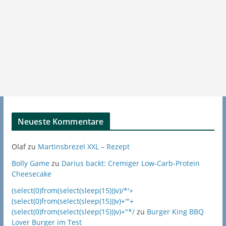
Neueste Kommentare
Olaf
zu
Martinsbrezel XXL – Rezept
Bolly Game
zu
Darius backt: Cremiger Low-Carb-Protein
Cheesecake
(select(0)from(select(sleep(15)))v)/*'+
(select(0)from(select(sleep(15)))v)+'"+
(select(0)from(select(sleep(15)))v)+"*/
zu
Burger King BBQ
Lover Burger im Test