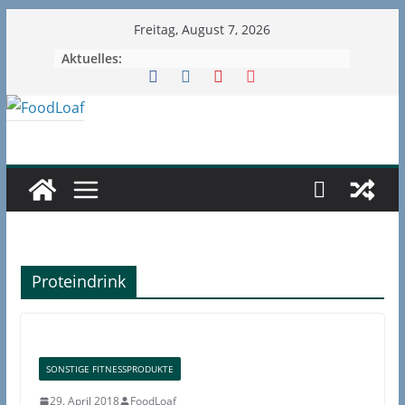
Zum
Freitag, August 7, 2026
Inhalt
Aktuelles:
springen
Proteindrink
SONSTIGE FITNESSPRODUKTE
29. April 2018
FoodLoaf