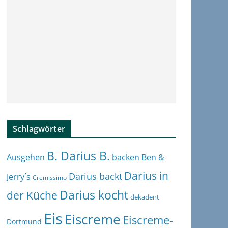
Schlagwörter
B. Darius B.
Ben &
Ausgehen
backen
Darius in
Darius backt
Jerry´s
Cremissimo
Darius kocht
der Küche
dekadent
Eis
Eiscreme
Eiscreme-
Dortmund