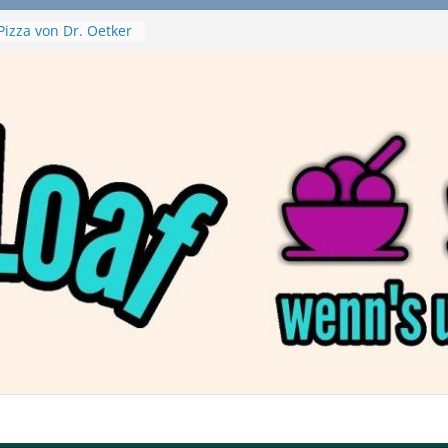
Pizza von Dr. Oetker
ja Swirl
e – mein Testvideo!
ontanaBlack
Plant Nuggets und
 – wirklich vegan?
Haftbefehl /