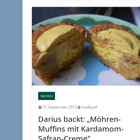
BACKEN
15. September 2015
FoodLoaf
Darius backt: „Möhren-
Muffins mit Kardamom-
Safran-Creme“