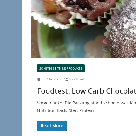
SONSTIGE FITNESSPRODUKTE
11. März 2017
FoodLoaf
Foodtest: Low Carb Chocola
Vorgeplänkel Die Packung stand schon etwas läng
Nutrition Bäck. Ster. Protein
Read More