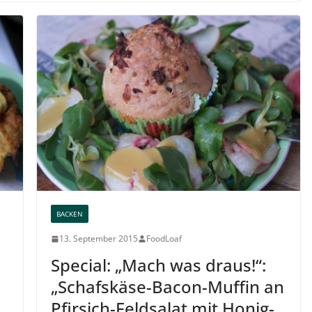
BACKEN
13. September 2015
FoodLoaf
Special: „Mach was draus!“:
„Schafskäse-Bacon-Muffin an
Pfirsich-Feldsalat mit Honig-