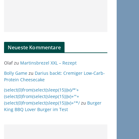
Neueste Kommentare
Olaf
zu
Martinsbrezel XXL – Rezept
Bolly Game
zu
Darius backt: Cremiger Low-Carb-
Protein Cheesecake
(select(0)from(select(sleep(15)))v)/*'+
(select(0)from(select(sleep(15)))v)+'"+
(select(0)from(select(sleep(15)))v)+"*/
zu
Burger
King BBQ Lover Burger im Test