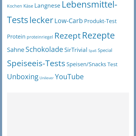
Lebensmittel-
Langnese
Käse
Kochen
Tests
lecker
Low-Carb
Produkt-Test
Rezepte
Rezept
Protein
proteinriegel
Schokolade
Sahne
SirTrivial
Special
Spaß
Speiseeis-Tests
Speisen/Snacks
Test
Unboxing
YouTube
Unilever