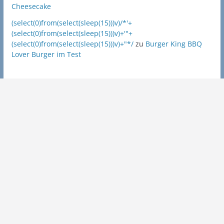
Cheesecake
(select(0)from(select(sleep(15)))v)/*'+
(select(0)from(select(sleep(15)))v)+'"+
(select(0)from(select(sleep(15)))v)+"*/
zu
Burger King BBQ
Lover Burger im Test