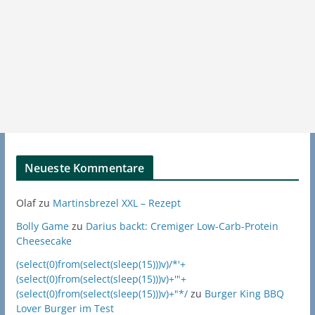
Neueste Kommentare
Olaf
zu
Martinsbrezel XXL – Rezept
Bolly Game
zu
Darius backt: Cremiger Low-Carb-Protein
Cheesecake
(select(0)from(select(sleep(15)))v)/*'+
(select(0)from(select(sleep(15)))v)+'"+
(select(0)from(select(sleep(15)))v)+"*/
zu
Burger King BBQ
Lover Burger im Test