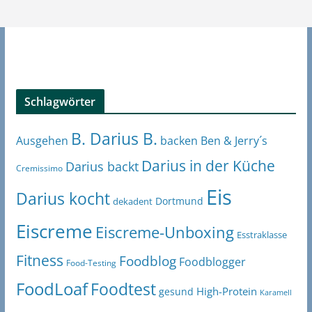
Schlagwörter
B. Darius B.
Ben & Jerry´s
Ausgehen
backen
Darius in der Küche
Darius backt
Cremissimo
Eis
Darius kocht
Dortmund
dekadent
Eiscreme
Eiscreme-Unboxing
Esstraklasse
Fitness
Foodblog
Foodblogger
Food-Testing
FoodLoaf
Foodtest
High-Protein
gesund
Karamell