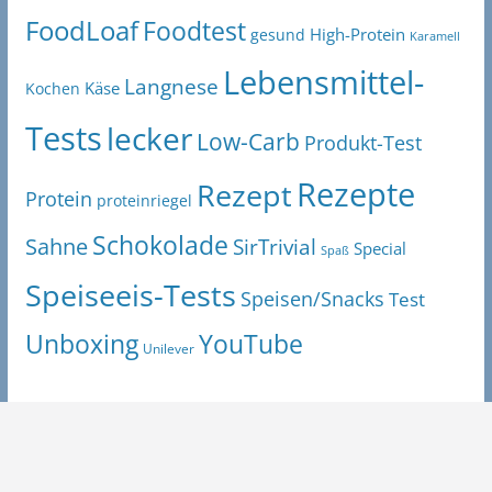
FoodLoaf
Foodtest
High-Protein
gesund
Karamell
Lebensmittel-
Langnese
Käse
Kochen
Tests
lecker
Low-Carb
Produkt-Test
Rezepte
Rezept
Protein
proteinriegel
Schokolade
Sahne
SirTrivial
Special
Spaß
Speiseeis-Tests
Speisen/Snacks
Test
Unboxing
YouTube
Unilever