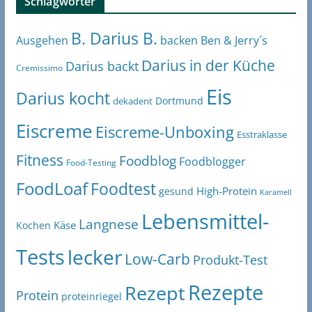
Schlagwörter
B. Darius B.
Ben & Jerry´s
Ausgehen
backen
Darius in der Küche
Darius backt
Cremissimo
Eis
Darius kocht
Dortmund
dekadent
Eiscreme
Eiscreme-Unboxing
Esstraklasse
Fitness
Foodblog
Foodblogger
Food-Testing
FoodLoaf
Foodtest
High-Protein
gesund
Karamell
Lebensmittel-
Langnese
Käse
Kochen
Tests
lecker
Low-Carb
Produkt-Test
Rezepte
Rezept
Protein
proteinriegel