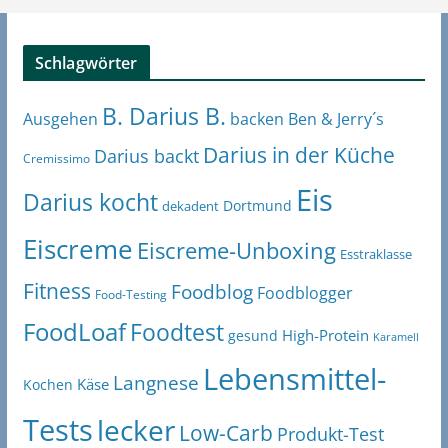
Schlagwörter
B. Darius B.
Ben & Jerry´s
Ausgehen
backen
Darius in der Küche
Darius backt
Cremissimo
Eis
Darius kocht
Dortmund
dekadent
Eiscreme
Eiscreme-Unboxing
Esstraklasse
Fitness
Foodblog
Foodblogger
Food-Testing
FoodLoaf
Foodtest
High-Protein
gesund
Karamell
Lebensmittel-
Langnese
Käse
Kochen
Tests
lecker
Low-Carb
Produkt-Test