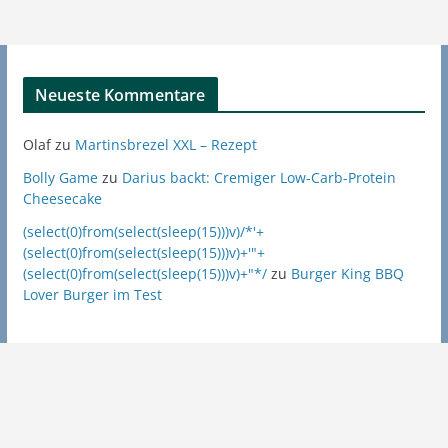
Neueste Kommentare
Olaf
zu
Martinsbrezel XXL – Rezept
Bolly Game
zu
Darius backt: Cremiger Low-Carb-Protein
Cheesecake
(select(0)from(select(sleep(15)))v)/*'+
(select(0)from(select(sleep(15)))v)+'"+
(select(0)from(select(sleep(15)))v)+"*/
zu
Burger King BBQ
Lover Burger im Test