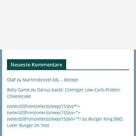
Neueste Kommentare
Olaf
zu
Martinsbrezel XXL – Rezept
Bolly Game
zu
Darius backt: Cremiger Low-Carb-Protein
Cheesecake
(select(0)from(select(sleep(15)))v)/*'+
(select(0)from(select(sleep(15)))v)+'"+
(select(0)from(select(sleep(15)))v)+"*/
zu
Burger King BBQ
Lover Burger im Test