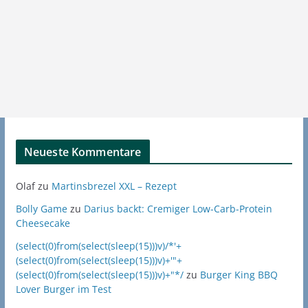
Neueste Kommentare
Olaf
zu
Martinsbrezel XXL – Rezept
Bolly Game
zu
Darius backt: Cremiger Low-Carb-Protein
Cheesecake
(select(0)from(select(sleep(15)))v)/*'+
(select(0)from(select(sleep(15)))v)+'"+
(select(0)from(select(sleep(15)))v)+"*/
zu
Burger King BBQ
Lover Burger im Test