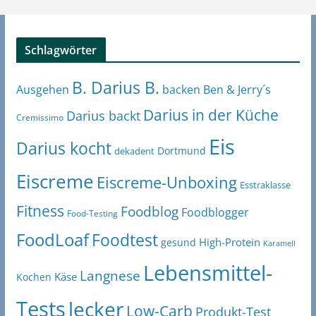
Schlagwörter
B. Darius B.
Ben & Jerry´s
Ausgehen
backen
Darius in der Küche
Darius backt
Cremissimo
Eis
Darius kocht
Dortmund
dekadent
Eiscreme
Eiscreme-Unboxing
Esstraklasse
Fitness
Foodblog
Foodblogger
Food-Testing
FoodLoaf
Foodtest
High-Protein
gesund
Karamell
Lebensmittel-
Langnese
Käse
Kochen
Tests
lecker
Low-Carb
Produkt-Test