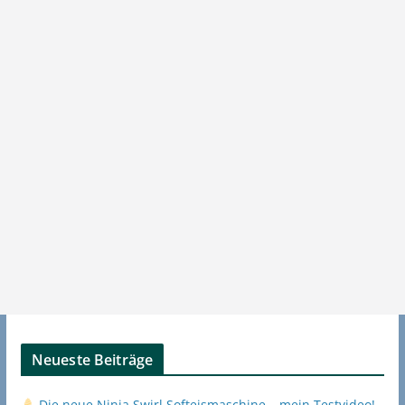
Neueste Beiträge
Die neue Ninja Swirl Softeismaschine – mein Testvideo!