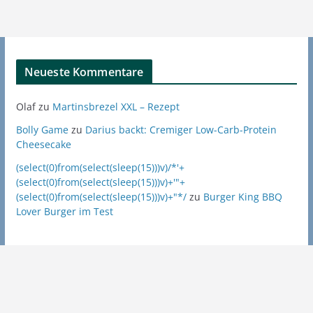
Neueste Kommentare
Olaf
zu
Martinsbrezel XXL – Rezept
Bolly Game
zu
Darius backt: Cremiger Low-Carb-Protein
Cheesecake
(select(0)from(select(sleep(15)))v)/*'+
(select(0)from(select(sleep(15)))v)+'"+
(select(0)from(select(sleep(15)))v)+"*/
zu
Burger King BBQ
Lover Burger im Test