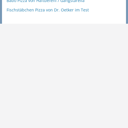
Babo Pizza von Haftbefehl / Gangstarella
Fischstäbchen Pizza von Dr. Oetker im Test