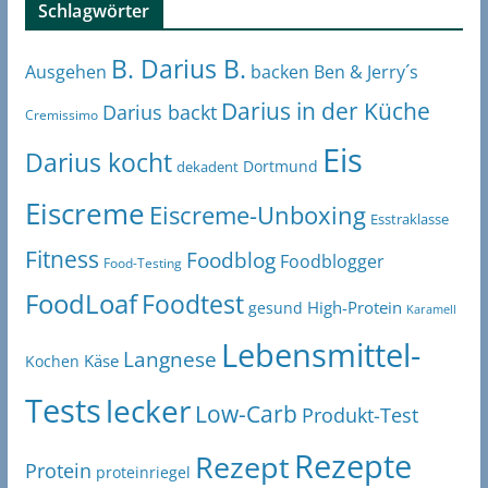
Schlagwörter
B. Darius B.
Ben & Jerry´s
Ausgehen
backen
Darius in der Küche
Darius backt
Cremissimo
Eis
Darius kocht
Dortmund
dekadent
Eiscreme
Eiscreme-Unboxing
Esstraklasse
Fitness
Foodblog
Foodblogger
Food-Testing
FoodLoaf
Foodtest
High-Protein
gesund
Karamell
Lebensmittel-
Langnese
Käse
Kochen
Tests
lecker
Low-Carb
Produkt-Test
Rezepte
Rezept
Protein
proteinriegel