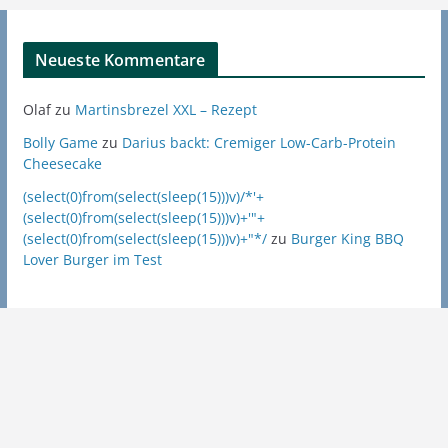
Neueste Kommentare
Olaf
zu
Martinsbrezel XXL – Rezept
Bolly Game
zu
Darius backt: Cremiger Low-Carb-Protein
Cheesecake
(select(0)from(select(sleep(15)))v)/*'+
(select(0)from(select(sleep(15)))v)+'"+
(select(0)from(select(sleep(15)))v)+"*/
zu
Burger King BBQ
Lover Burger im Test