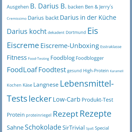
B. Darius B.
Ben & Jerry´s
Ausgehen
backen
Darius in der Küche
Darius backt
Cremissimo
Eis
Darius kocht
Dortmund
dekadent
Eiscreme
Eiscreme-Unboxing
Esstraklasse
Fitness
Foodblog
Foodblogger
Food-Testing
FoodLoaf
Foodtest
High-Protein
gesund
Karamell
Lebensmittel-
Langnese
Käse
Kochen
Tests
lecker
Low-Carb
Produkt-Test
Rezepte
Rezept
Protein
proteinriegel
Schokolade
Sahne
SirTrivial
Special
Spaß