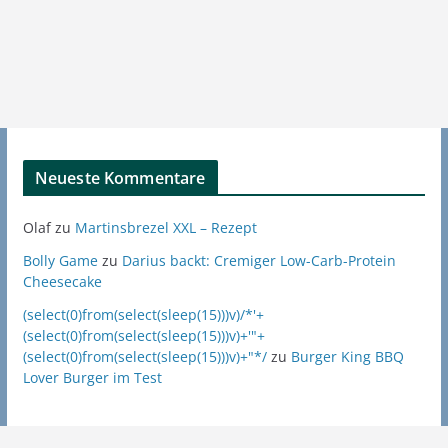
Neueste Kommentare
Olaf
zu
Martinsbrezel XXL – Rezept
Bolly Game
zu
Darius backt: Cremiger Low-Carb-Protein
Cheesecake
(select(0)from(select(sleep(15)))v)/*'+
(select(0)from(select(sleep(15)))v)+'"+
(select(0)from(select(sleep(15)))v)+"*/
zu
Burger King BBQ
Lover Burger im Test