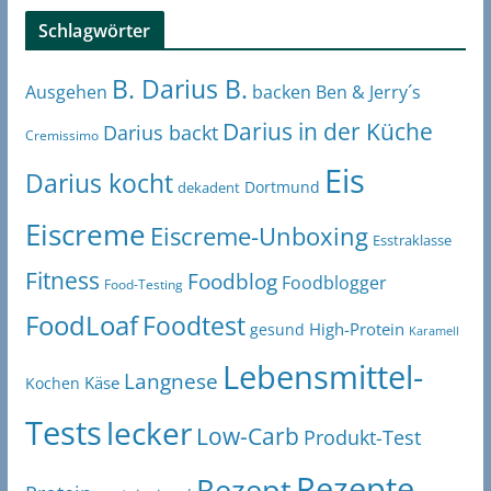
Schlagwörter
B. Darius B.
Ben & Jerry´s
Ausgehen
backen
Darius in der Küche
Darius backt
Cremissimo
Eis
Darius kocht
Dortmund
dekadent
Eiscreme
Eiscreme-Unboxing
Esstraklasse
Fitness
Foodblog
Foodblogger
Food-Testing
FoodLoaf
Foodtest
High-Protein
gesund
Karamell
Lebensmittel-
Langnese
Käse
Kochen
Tests
lecker
Low-Carb
Produkt-Test
Rezepte
Rezept