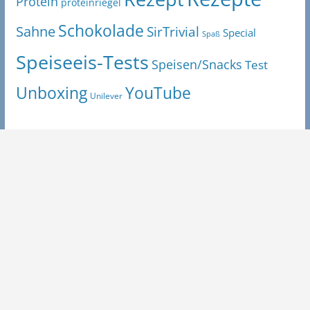
Protein
proteinriegel
Schokolade
Sahne
SirTrivial
Special
Spaß
Speiseeis-Tests
Speisen/Snacks
Test
Unboxing
YouTube
Unilever