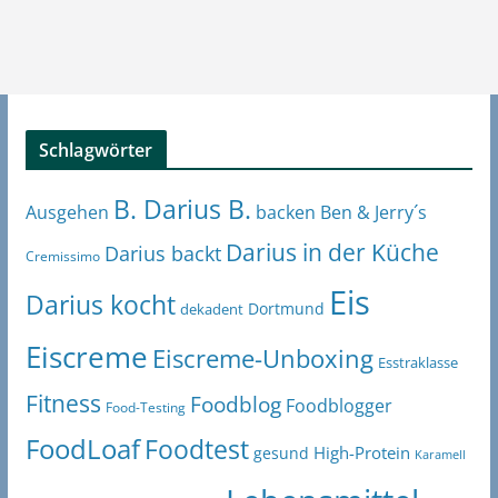
Schlagwörter
B. Darius B.
Ben & Jerry´s
Ausgehen
backen
Darius in der Küche
Darius backt
Cremissimo
Eis
Darius kocht
Dortmund
dekadent
Eiscreme
Eiscreme-Unboxing
Esstraklasse
Fitness
Foodblog
Foodblogger
Food-Testing
FoodLoaf
Foodtest
High-Protein
gesund
Karamell