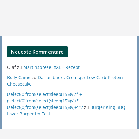
Neueste Kommentare
Olaf
zu
Martinsbrezel XXL – Rezept
Bolly Game
zu
Darius backt: Cremiger Low-Carb-Protein
Cheesecake
(select(0)from(select(sleep(15)))v)/*'+
(select(0)from(select(sleep(15)))v)+'"+
(select(0)from(select(sleep(15)))v)+"*/
zu
Burger King BBQ
Lover Burger im Test