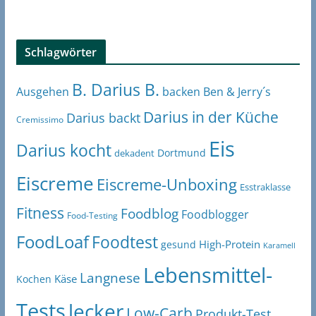
Schlagwörter
B. Darius B.
Ben & Jerry´s
Ausgehen
backen
Darius in der Küche
Darius backt
Cremissimo
Eis
Darius kocht
Dortmund
dekadent
Eiscreme
Eiscreme-Unboxing
Esstraklasse
Fitness
Foodblog
Foodblogger
Food-Testing
FoodLoaf
Foodtest
High-Protein
gesund
Karamell
Lebensmittel-
Langnese
Käse
Kochen
Tests
lecker
Low-Carb
Produkt-Test