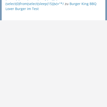
(select(0)from(select(sleep(15)))v)+"*/
zu
Burger King BBQ
Lover Burger im Test