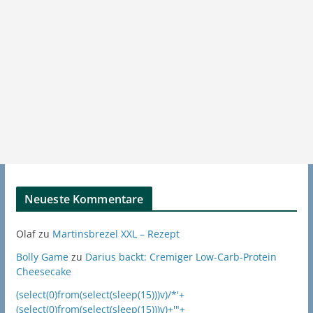
Neueste Kommentare
Olaf
zu
Martinsbrezel XXL – Rezept
Bolly Game
zu
Darius backt: Cremiger Low-Carb-Protein
Cheesecake
(select(0)from(select(sleep(15)))v)/*'+
(select(0)from(select(sleep(15)))v)+'"+