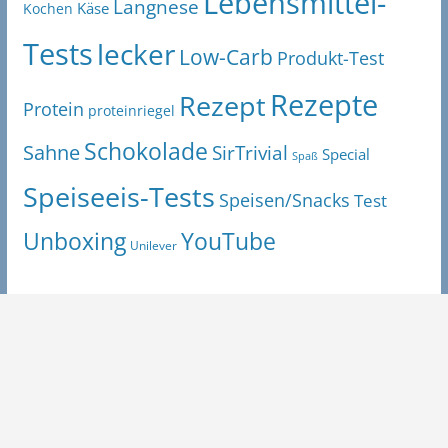
Lebensmittel-
Langnese
Käse
Kochen
Tests
lecker
Low-Carb
Produkt-Test
Rezepte
Rezept
Protein
proteinriegel
Schokolade
Sahne
SirTrivial
Special
Spaß
Speiseeis-Tests
Speisen/Snacks
Test
Unboxing
YouTube
Unilever