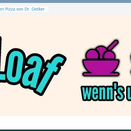
en Pizza von Dr. Oetker
Ninja Swirl
hine – mein Testvideo!
 MontanaBlack
 McPlant Nuggets und
ert – wirklich vegan?
on Haftbefehl /
a