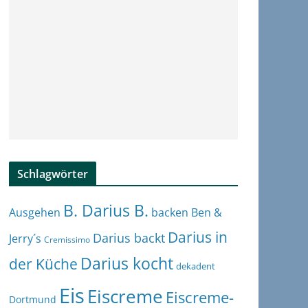
Schlagwörter
B. Darius B.
Ben &
Ausgehen
backen
Darius in
Darius backt
Jerry´s
Cremissimo
Darius kocht
der Küche
dekadent
Eis
Eiscreme
Eiscreme-
Dortmund