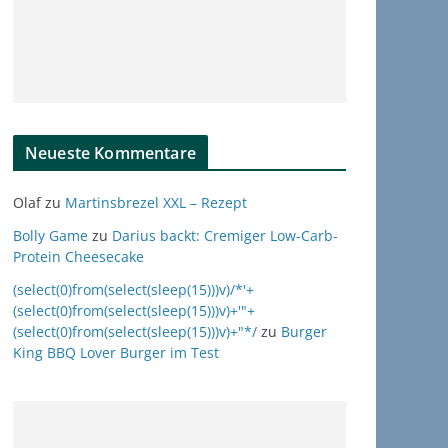
Neueste Kommentare
Olaf
zu
Martinsbrezel XXL – Rezept
Bolly Game
zu
Darius backt: Cremiger Low-Carb-
Protein Cheesecake
(select(0)from(select(sleep(15)))v)/*'+
(select(0)from(select(sleep(15)))v)+'"+
(select(0)from(select(sleep(15)))v)+"*/
zu
Burger
King BBQ Lover Burger im Test