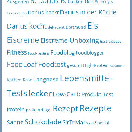
B. Darius B.
Ben & Jerry´s
Ausgehen
backen
Darius in der Küche
Darius backt
Cremissimo
Eis
Darius kocht
Dortmund
dekadent
Eiscreme
Eiscreme-Unboxing
Esstraklasse
Fitness
Foodblog
Foodblogger
Food-Testing
FoodLoaf
Foodtest
High-Protein
gesund
Karamell
Lebensmittel-
Langnese
Käse
Kochen
Tests
lecker
Low-Carb
Produkt-Test
Rezepte
Rezept
Protein
proteinriegel
Schokolade
Sahne
SirTrivial
Special
Spaß