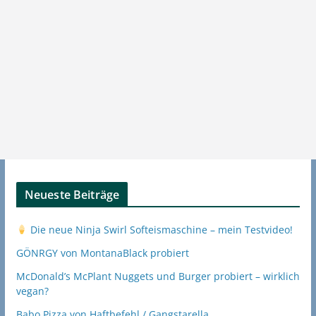
Neueste Beiträge
Die neue Ninja Swirl Softeismaschine – mein Testvideo!
GÖNRGY von MontanaBlack probiert
McDonald’s McPlant Nuggets und Burger probiert – wirklich
vegan?
Babo Pizza von Haftbefehl / Gangstarella