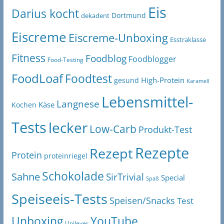
Eis
Darius kocht
Dortmund
dekadent
Eiscreme
Eiscreme-Unboxing
Esstraklasse
Fitness
Foodblog
Foodblogger
Food-Testing
FoodLoaf
Foodtest
High-Protein
gesund
Karamell
Lebensmittel-
Langnese
Käse
Kochen
Tests
lecker
Low-Carb
Produkt-Test
Rezepte
Rezept
Protein
proteinriegel
Schokolade
Sahne
SirTrivial
Special
Spaß
Speiseeis-Tests
Speisen/Snacks
Test
Unboxing
YouTube
Unilever