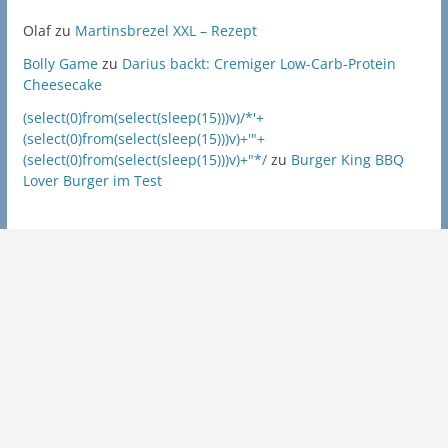
Olaf
zu
Martinsbrezel XXL – Rezept
Bolly Game
zu
Darius backt: Cremiger Low-Carb-Protein
Cheesecake
(select(0)from(select(sleep(15)))v)/*'+
(select(0)from(select(sleep(15)))v)+'"+
(select(0)from(select(sleep(15)))v)+"*/
zu
Burger King BBQ
Lover Burger im Test