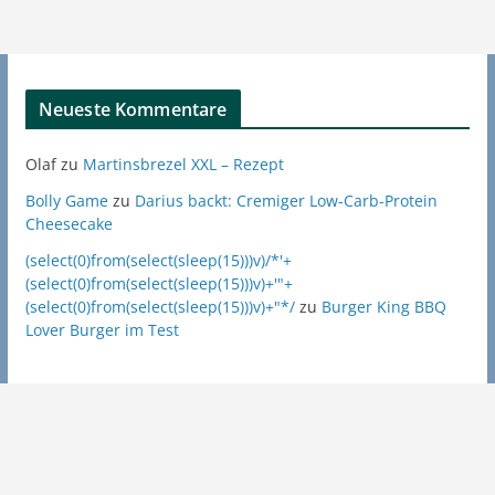
Neueste Kommentare
Olaf
zu
Martinsbrezel XXL – Rezept
Bolly Game
zu
Darius backt: Cremiger Low-Carb-Protein
Cheesecake
(select(0)from(select(sleep(15)))v)/*'+
(select(0)from(select(sleep(15)))v)+'"+
(select(0)from(select(sleep(15)))v)+"*/
zu
Burger King BBQ
Lover Burger im Test