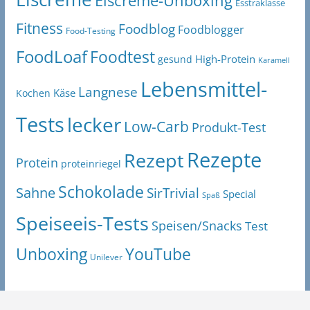
Esstraklasse
Fitness
Foodblog
Foodblogger
Food-Testing
FoodLoaf
Foodtest
High-Protein
gesund
Karamell
Lebensmittel-
Langnese
Käse
Kochen
Tests
lecker
Low-Carb
Produkt-Test
Rezepte
Rezept
Protein
proteinriegel
Schokolade
Sahne
SirTrivial
Special
Spaß
Speiseeis-Tests
Speisen/Snacks
Test
Unboxing
YouTube
Unilever