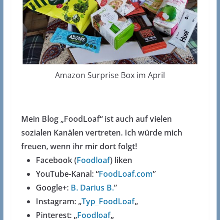
Amazon Surprise Box im April
Mein Blog „FoodLoaf“ ist auch auf vielen
sozialen Kanälen vertreten. Ich würde mich
freuen, wenn ihr mir dort folgt!
Facebook (
Foodloaf
) liken
YouTube-Kanal: “
FoodLoaf.com
”
Google+:
B. Darius B.
”
Instagram: „
Typ_FoodLoaf
„
Pinterest: „
Foodloaf
„