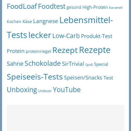
FoodLoaf
Foodtest
High-Protein
gesund
Karamell
Lebensmittel-
Langnese
Käse
Kochen
Tests
lecker
Low-Carb
Produkt-Test
Rezepte
Rezept
Protein
proteinriegel
Schokolade
Sahne
SirTrivial
Special
Spaß
Speiseeis-Tests
Speisen/Snacks
Test
Unboxing
YouTube
Unilever