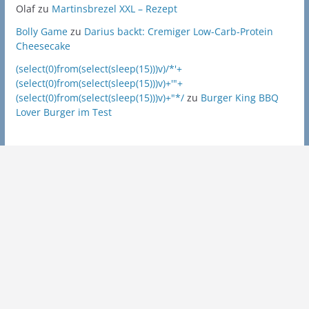
Olaf
zu
Martinsbrezel XXL – Rezept
Bolly Game
zu
Darius backt: Cremiger Low-Carb-Protein
Cheesecake
(select(0)from(select(sleep(15)))v)/*'+
(select(0)from(select(sleep(15)))v)+'"+
(select(0)from(select(sleep(15)))v)+"*/
zu
Burger King BBQ
Lover Burger im Test