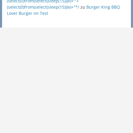
(select(0)from(select(sleep(15)))v)+'"+
(select(0)from(select(sleep(15)))v)+"*/
zu
Burger King BBQ
Lover Burger im Test