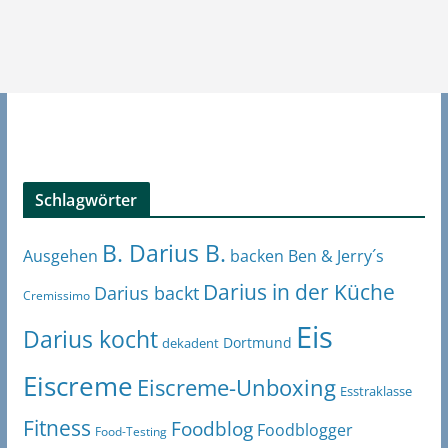
Schlagwörter
B. Darius B.
Ben & Jerry´s
Ausgehen
backen
Darius in der Küche
Darius backt
Cremissimo
Eis
Darius kocht
Dortmund
dekadent
Eiscreme
Eiscreme-Unboxing
Esstraklasse
Fitness
Foodblog
Foodblogger
Food-Testing