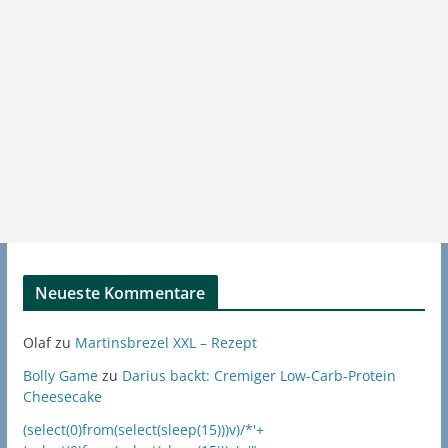
Neueste Kommentare
Olaf
zu
Martinsbrezel XXL – Rezept
Bolly Game
zu
Darius backt: Cremiger Low-Carb-Protein
Cheesecake
(select(0)from(select(sleep(15)))v)/*'+