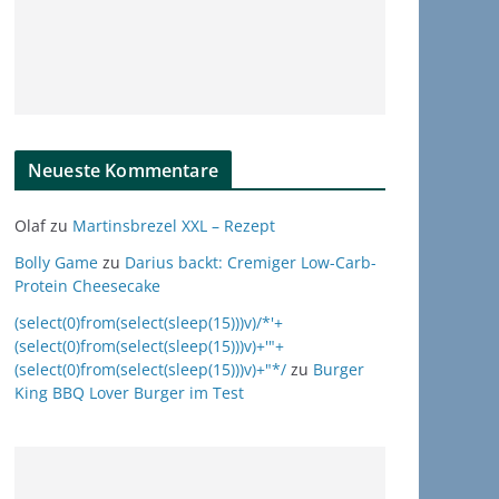
Neueste Kommentare
Olaf
zu
Martinsbrezel XXL – Rezept
Bolly Game
zu
Darius backt: Cremiger Low-Carb-
Protein Cheesecake
(select(0)from(select(sleep(15)))v)/*'+
(select(0)from(select(sleep(15)))v)+'"+
(select(0)from(select(sleep(15)))v)+"*/
zu
Burger
King BBQ Lover Burger im Test