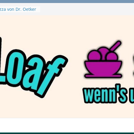
zza von Dr. Oetker
a Swirl
– mein Testvideo!
tanaBlack
ant Nuggets und
– wirklich vegan?
aftbefehl /