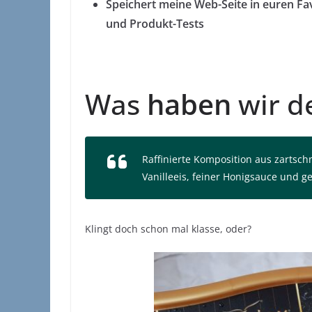
Speichert meine Web-Seite in euren Favo
und Produkt-Tests
Was
haben
wir d
Raffinierte Komposition aus zarts
Vanilleeis, feiner Honigsauce und 
Klingt doch schon mal klasse, oder?