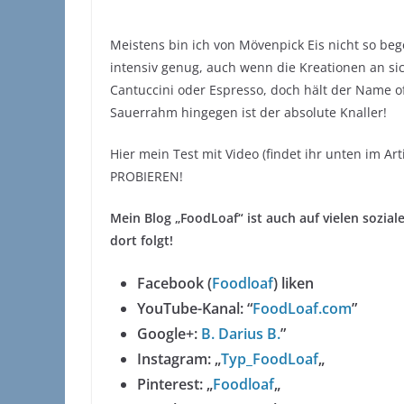
Meistens bin ich von Mövenpick Eis nicht so beg
intensiv genug, auch wenn die Kreationen an sic
Cantuccini oder Espresso, doch hält der Name of
Sauerrahm hingegen ist der absolute Knaller!
Hier mein Test mit Video (findet ihr unten im
PROBIEREN!
Mein Blog „FoodLoaf“ ist auch auf vielen sozial
dort folgt!
Facebook (
Foodloaf
) liken
YouTube-Kanal: “
FoodLoaf.com
”
Google+:
B. Darius B.
”
Instagram: „
Typ_FoodLoaf
„
Pinterest: „
Foodloaf
„