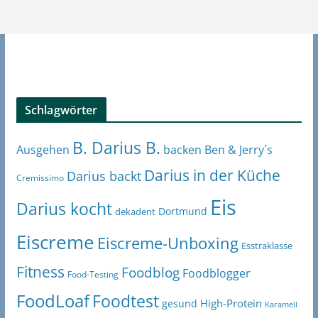
Schlagwörter
B. Darius B.
Ben & Jerry´s
Ausgehen
backen
Darius in der Küche
Darius backt
Cremissimo
Eis
Darius kocht
Dortmund
dekadent
Eiscreme
Eiscreme-Unboxing
Esstraklasse
Fitness
Foodblog
Foodblogger
Food-Testing
FoodLoaf
Foodtest
High-Protein
gesund
Karamell