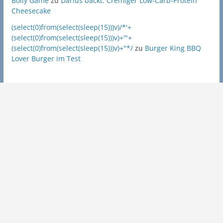
Bolly Game
zu
Darius backt: Cremiger Low-Carb-Protein
Cheesecake
(select(0)from(select(sleep(15)))v)/*'+
(select(0)from(select(sleep(15)))v)+'"+
(select(0)from(select(sleep(15)))v)+"*/
zu
Burger King BBQ
Lover Burger im Test