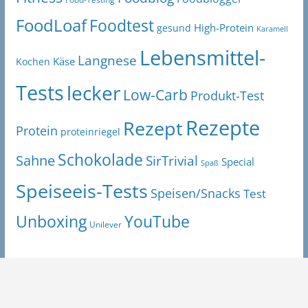
FoodLoaf
Foodtest
High-Protein
gesund
Karamell
Lebensmittel-
Langnese
Käse
Kochen
Tests
lecker
Low-Carb
Produkt-Test
Rezepte
Rezept
Protein
proteinriegel
Schokolade
Sahne
SirTrivial
Special
Spaß
Speiseeis-Tests
Speisen/Snacks
Test
Unboxing
YouTube
Unilever