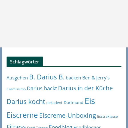
Schlagwörter
B. Darius B.
Ben & Jerry´s
Ausgehen
backen
Darius in der Küche
Darius backt
Cremissimo
Eis
Darius kocht
Dortmund
dekadent
Eiscreme
Eiscreme-Unboxing
Esstraklasse
Fitness
Foodblog
Foodblogger
Food-Testing