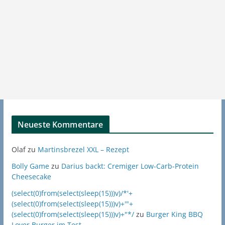
Neueste Kommentare
Olaf
zu
Martinsbrezel XXL – Rezept
Bolly Game
zu
Darius backt: Cremiger Low-Carb-Protein
Cheesecake
(select(0)from(select(sleep(15)))v)/*'+
(select(0)from(select(sleep(15)))v)+'"+
(select(0)from(select(sleep(15)))v)+"*/
zu
Burger King BBQ
Lover Burger im Test