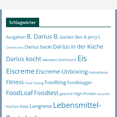
Schlagwörter
B. Darius B.
Ben & Jerry´s
Ausgehen
backen
Darius in der Küche
Darius backt
Cremissimo
Eis
Darius kocht
Dortmund
dekadent
Eiscreme
Eiscreme-Unboxing
Esstraklasse
Fitness
Foodblog
Foodblogger
Food-Testing
FoodLoaf
Foodtest
High-Protein
gesund
Karamell
Lebensmittel-
Langnese
Käse
Kochen