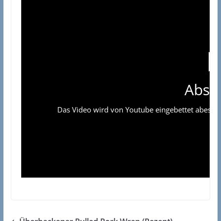
Absp
Das Video wird von Youtube eingebettet abespielt