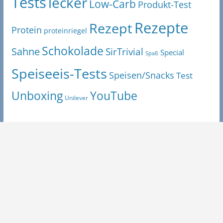
Tests
lecker
Low-Carb
Produkt-Test
Rezepte
Rezept
Protein
proteinriegel
Schokolade
Sahne
SirTrivial
Special
Spaß
Speiseeis-Tests
Speisen/Snacks
Test
Unboxing
YouTube
Unilever