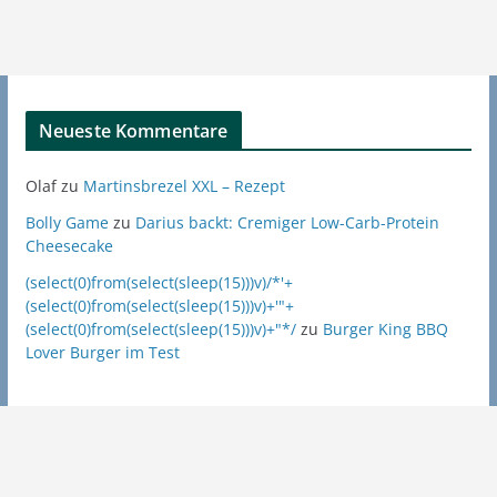
Neueste Kommentare
Olaf
zu
Martinsbrezel XXL – Rezept
Bolly Game
zu
Darius backt: Cremiger Low-Carb-Protein
Cheesecake
(select(0)from(select(sleep(15)))v)/*'+
(select(0)from(select(sleep(15)))v)+'"+
(select(0)from(select(sleep(15)))v)+"*/
zu
Burger King BBQ
Lover Burger im Test