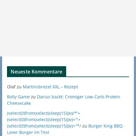
Neueste Kommentare
Olaf
zu
Martinsbrezel XXL – Rezept
Bolly Game
zu
Darius backt: Cremiger Low-Carb-Protein
Cheesecake
(select(0)from(select(sleep(15)))v)/*'+
(select(0)from(select(sleep(15)))v)+'"+
(select(0)from(select(sleep(15)))v)+"*/
zu
Burger King BBQ
Lover Burger im Test