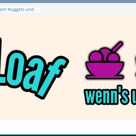
ant Nuggets und
– wirklich vegan?
aftbefehl /
zza von Dr. Oetker
a Swirl
– mein Testvideo!
tanaBlack