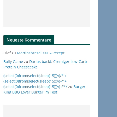
Neueste Kommentare
Olaf
zu
Martinsbrezel XXL – Rezept
Bolly Game
zu
Darius backt: Cremiger Low-Carb-
Protein Cheesecake
(select(0)from(select(sleep(15)))v)/*'+
(select(0)from(select(sleep(15)))v)+'"+
(select(0)from(select(sleep(15)))v)+"*/
zu
Burger
King BBQ Lover Burger im Test