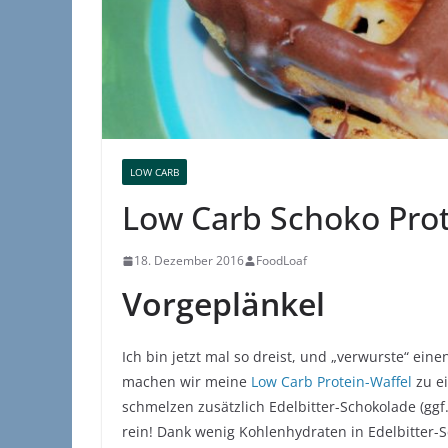
LOW CARB
Low Carb Schoko Prot
18. Dezember 2016
FoodLoaf
Vorgeplänkel
Ich bin jetzt mal so dreist, und „verwurste“ ei
machen wir meine
Low Carb Protein-Waffel
zu ei
schmelzen zusätzlich Edelbitter-Schokolade (ggf
rein! Dank wenig Kohlenhydraten in Edelbitter-S