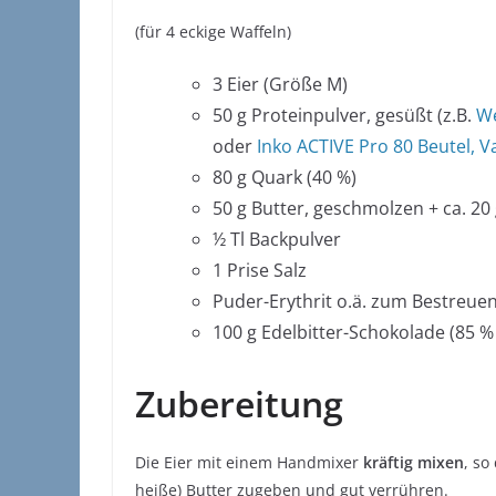
(für 4 eckige Waffeln)
3 Eier (Größe M)
50 g Proteinpulver, gesüßt (z.B.
We
oder
Inko ACTIVE Pro 80 Beutel, Va
80 g Quark (40 %)
50 g Butter, geschmolzen + ca. 20 
½ Tl Backpulver
1 Prise Salz
Puder-Erythrit o.ä. zum Bestreue
100 g Edelbitter-Schokolade (85 %
Zubereitung
Die Eier mit einem Handmixer
kräftig mixen
, so
heiße) Butter zugeben und gut verrühren.