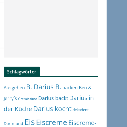
Schlagwörter
B. Darius B.
Ben &
Ausgehen
backen
Darius in
Darius backt
Jerry´s
Cremissimo
Darius kocht
der Küche
dekadent
Eis
Eiscreme
Eiscreme-
Dortmund