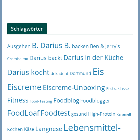
Schlagwörter
B. Darius B.
Ben & Jerry´s
Ausgehen
backen
Darius in der Küche
Darius backt
Cremissimo
Eis
Darius kocht
Dortmund
dekadent
Eiscreme
Eiscreme-Unboxing
Esstraklasse
Fitness
Foodblog
Foodblogger
Food-Testing
FoodLoaf
Foodtest
High-Protein
gesund
Karamell
Lebensmittel-
Langnese
Käse
Kochen