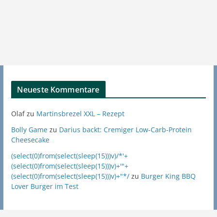
Neueste Kommentare
Olaf
zu
Martinsbrezel XXL – Rezept
Bolly Game
zu
Darius backt: Cremiger Low-Carb-Protein
Cheesecake
(select(0)from(select(sleep(15)))v)/*'+
(select(0)from(select(sleep(15)))v)+'"+
(select(0)from(select(sleep(15)))v)+"*/
zu
Burger King BBQ
Lover Burger im Test