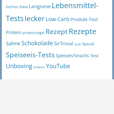
Lebensmittel-
Langnese
Käse
Kochen
Tests
lecker
Low-Carb
Produkt-Test
Rezepte
Rezept
Protein
proteinriegel
Schokolade
Sahne
SirTrivial
Special
Spaß
Speiseeis-Tests
Speisen/Snacks
Test
Unboxing
YouTube
Unilever