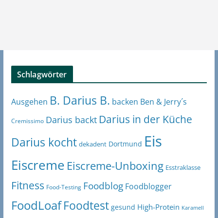
Schlagwörter
B. Darius B.
Ben & Jerry´s
Ausgehen
backen
Darius in der Küche
Darius backt
Cremissimo
Eis
Darius kocht
Dortmund
dekadent
Eiscreme
Eiscreme-Unboxing
Esstraklasse
Fitness
Foodblog
Foodblogger
Food-Testing
FoodLoaf
Foodtest
High-Protein
gesund
Karamell