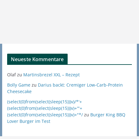
Neueste Kommentare
Olaf
zu
Martinsbrezel XXL – Rezept
Bolly Game
zu
Darius backt: Cremiger Low-Carb-Protein
Cheesecake
(select(0)from(select(sleep(15)))v)/*'+
(select(0)from(select(sleep(15)))v)+'"+
(select(0)from(select(sleep(15)))v)+"*/
zu
Burger King BBQ
Lover Burger im Test