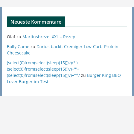
Neueste Kommentare
Olaf
zu
Martinsbrezel XXL – Rezept
Bolly Game
zu
Darius backt: Cremiger Low-Carb-Protein
Cheesecake
(select(0)from(select(sleep(15)))v)/*'+
(select(0)from(select(sleep(15)))v)+'"+
(select(0)from(select(sleep(15)))v)+"*/
zu
Burger King BBQ
Lover Burger im Test