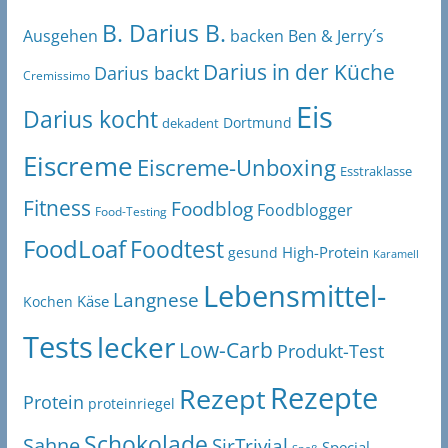
B. Darius B.
Ben & Jerry´s
Ausgehen
backen
Darius in der Küche
Darius backt
Cremissimo
Eis
Darius kocht
Dortmund
dekadent
Eiscreme
Eiscreme-Unboxing
Esstraklasse
Fitness
Foodblog
Foodblogger
Food-Testing
FoodLoaf
Foodtest
High-Protein
gesund
Karamell
Lebensmittel-
Langnese
Käse
Kochen
Tests
lecker
Low-Carb
Produkt-Test
Rezepte
Rezept
Protein
proteinriegel
Schokolade
Sahne
SirTrivial
Special