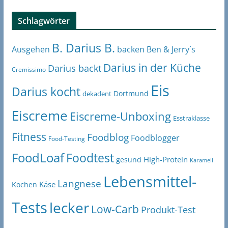
Schlagwörter
B. Darius B.
Ben & Jerry´s
Ausgehen
backen
Darius in der Küche
Darius backt
Cremissimo
Eis
Darius kocht
Dortmund
dekadent
Eiscreme
Eiscreme-Unboxing
Esstraklasse
Fitness
Foodblog
Foodblogger
Food-Testing
FoodLoaf
Foodtest
High-Protein
gesund
Karamell
Lebensmittel-
Langnese
Käse
Kochen
Tests
lecker
Low-Carb
Produkt-Test