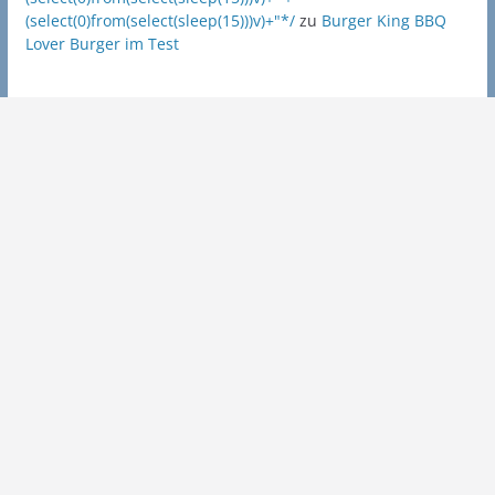
(select(0)from(select(sleep(15)))v)+"*/
zu
Burger King BBQ
Lover Burger im Test