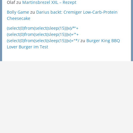
Olaf
zu
Martinsbrezel XXL – Rezept
Bolly Game
zu
Darius backt: Cremiger Low-Carb-Protein
Cheesecake
(select(0)from(select(sleep(15)))v)/*'+
(select(0)from(select(sleep(15)))v)+'"+
(select(0)from(select(sleep(15)))v)+"*/
zu
Burger King BBQ
Lover Burger im Test