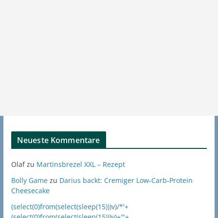
Neueste Kommentare
Olaf
zu
Martinsbrezel XXL – Rezept
Bolly Game
zu
Darius backt: Cremiger Low-Carb-Protein
Cheesecake
(select(0)from(select(sleep(15)))v)/*'+
(select(0)from(select(sleep(15)))v)+'"+