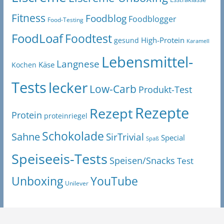
Fitness
Foodblog
Foodblogger
Food-Testing
FoodLoaf
Foodtest
High-Protein
gesund
Karamell
Lebensmittel-
Langnese
Käse
Kochen
Tests
lecker
Low-Carb
Produkt-Test
Rezepte
Rezept
Protein
proteinriegel
Schokolade
Sahne
SirTrivial
Special
Spaß
Speiseeis-Tests
Speisen/Snacks
Test
Unboxing
YouTube
Unilever