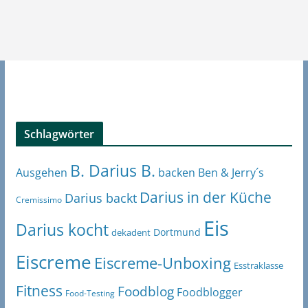
Schlagwörter
B. Darius B.
Ben & Jerry´s
Ausgehen
backen
Darius in der Küche
Darius backt
Cremissimo
Eis
Darius kocht
Dortmund
dekadent
Eiscreme
Eiscreme-Unboxing
Esstraklasse
Fitness
Foodblog
Foodblogger
Food-Testing