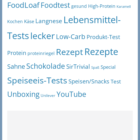
FoodLoaf
Foodtest
High-Protein
gesund
Karamell
Lebensmittel-
Langnese
Käse
Kochen
Tests
lecker
Low-Carb
Produkt-Test
Rezepte
Rezept
Protein
proteinriegel
Schokolade
Sahne
SirTrivial
Special
Spaß
Speiseeis-Tests
Speisen/Snacks
Test
Unboxing
YouTube
Unilever