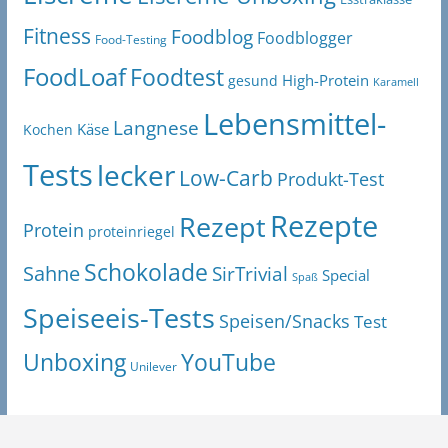
Fitness
Foodblog
Foodblogger
Food-Testing
FoodLoaf
Foodtest
High-Protein
gesund
Karamell
Lebensmittel-
Langnese
Käse
Kochen
Tests
lecker
Low-Carb
Produkt-Test
Rezepte
Rezept
Protein
proteinriegel
Schokolade
Sahne
SirTrivial
Special
Spaß
Speiseeis-Tests
Speisen/Snacks
Test
Unboxing
YouTube
Unilever