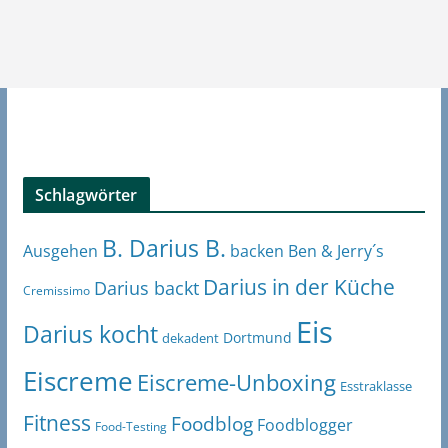
Schlagwörter
B. Darius B.
Ben & Jerry´s
Ausgehen
backen
Darius in der Küche
Darius backt
Cremissimo
Eis
Darius kocht
Dortmund
dekadent
Eiscreme
Eiscreme-Unboxing
Esstraklasse
Fitness
Foodblog
Foodblogger
Food-Testing