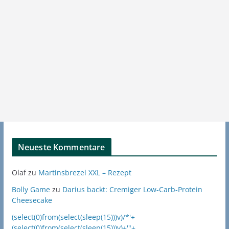
Neueste Kommentare
Olaf
zu
Martinsbrezel XXL – Rezept
Bolly Game
zu
Darius backt: Cremiger Low-Carb-Protein
Cheesecake
(select(0)from(select(sleep(15)))v)/*'+
(select(0)from(select(sleep(15)))v)+'"+