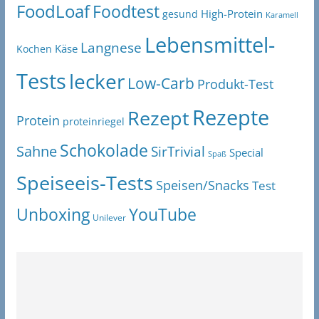
FoodLoaf
Foodtest
High-Protein
gesund
Karamell
Lebensmittel-
Langnese
Käse
Kochen
Tests
lecker
Low-Carb
Produkt-Test
Rezepte
Rezept
Protein
proteinriegel
Schokolade
Sahne
SirTrivial
Special
Spaß
Speiseeis-Tests
Speisen/Snacks
Test
Unboxing
YouTube
Unilever