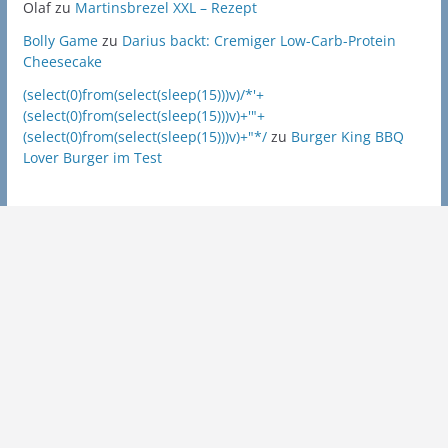
Olaf
zu
Martinsbrezel XXL – Rezept
Bolly Game
zu
Darius backt: Cremiger Low-Carb-Protein
Cheesecake
(select(0)from(select(sleep(15)))v)/*'+
(select(0)from(select(sleep(15)))v)+'"+
(select(0)from(select(sleep(15)))v)+"*/
zu
Burger King BBQ
Lover Burger im Test