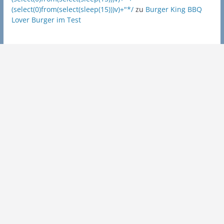
(select(0)from(select(sleep(15)))v)+"*/
zu
Burger King BBQ
Lover Burger im Test