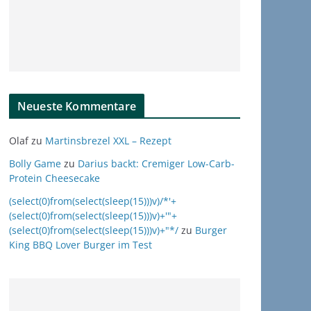
Neueste Kommentare
Olaf
zu
Martinsbrezel XXL – Rezept
Bolly Game
zu
Darius backt: Cremiger Low-Carb-
Protein Cheesecake
(select(0)from(select(sleep(15)))v)/*'+
(select(0)from(select(sleep(15)))v)+'"+
(select(0)from(select(sleep(15)))v)+"*/
zu
Burger
King BBQ Lover Burger im Test