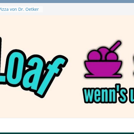
izza von Dr. Oetker
ja Swirl
 – mein Testvideo!
ontanaBlack
Plant Nuggets und
 – wirklich vegan?
Haftbefehl /