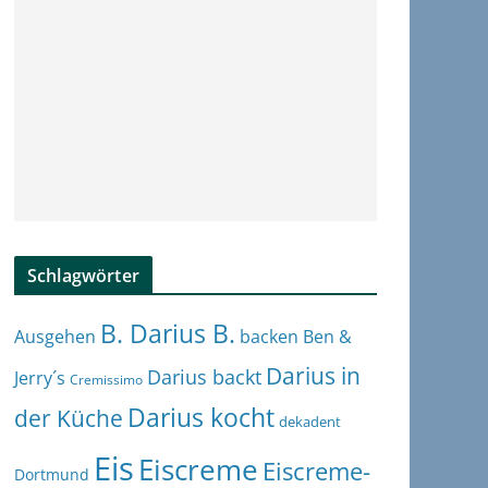
Schlagwörter
B. Darius B.
Ben &
Ausgehen
backen
Darius in
Darius backt
Jerry´s
Cremissimo
Darius kocht
der Küche
dekadent
Eis
Eiscreme
Eiscreme-
Dortmund