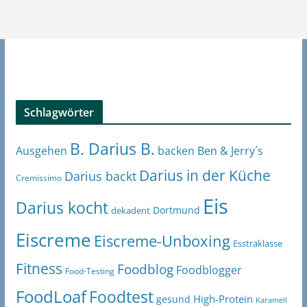
Schlagwörter
B. Darius B.
Ben & Jerry´s
Ausgehen
backen
Darius in der Küche
Darius backt
Cremissimo
Eis
Darius kocht
Dortmund
dekadent
Eiscreme
Eiscreme-Unboxing
Esstraklasse
Fitness
Foodblog
Foodblogger
Food-Testing
FoodLoaf
Foodtest
High-Protein
gesund
Karamell