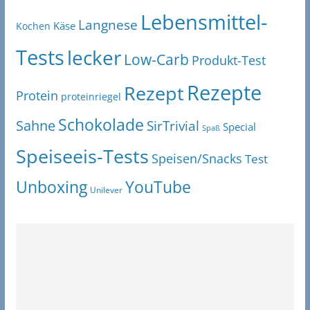
Lebensmittel-
Langnese
Käse
Kochen
Tests
lecker
Low-Carb
Produkt-Test
Rezepte
Rezept
Protein
proteinriegel
Schokolade
Sahne
SirTrivial
Special
Spaß
Speiseeis-Tests
Speisen/Snacks
Test
Unboxing
YouTube
Unilever