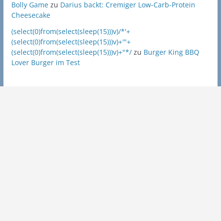
Bolly Game
zu
Darius backt: Cremiger Low-Carb-Protein
Cheesecake
(select(0)from(select(sleep(15)))v)/*'+
(select(0)from(select(sleep(15)))v)+'"+
(select(0)from(select(sleep(15)))v)+"*/
zu
Burger King BBQ
Lover Burger im Test