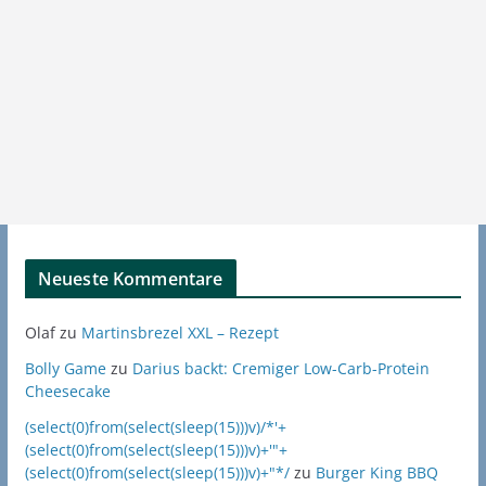
Neueste Kommentare
Olaf
zu
Martinsbrezel XXL – Rezept
Bolly Game
zu
Darius backt: Cremiger Low-Carb-Protein
Cheesecake
(select(0)from(select(sleep(15)))v)/*'+
(select(0)from(select(sleep(15)))v)+'"+
(select(0)from(select(sleep(15)))v)+"*/
zu
Burger King BBQ