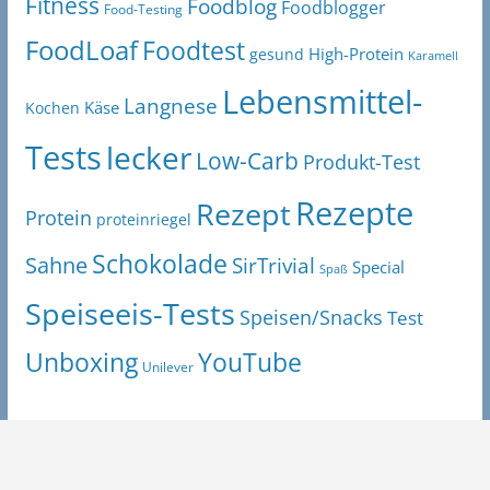
Fitness
Foodblog
Foodblogger
Food-Testing
FoodLoaf
Foodtest
High-Protein
gesund
Karamell
Lebensmittel-
Langnese
Käse
Kochen
Tests
lecker
Low-Carb
Produkt-Test
Rezepte
Rezept
Protein
proteinriegel
Schokolade
Sahne
SirTrivial
Special
Spaß
Speiseeis-Tests
Speisen/Snacks
Test
Unboxing
YouTube
Unilever