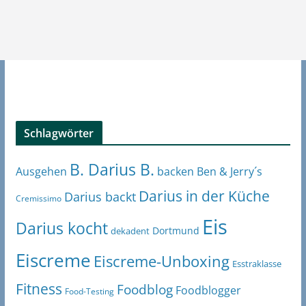
Schlagwörter
B. Darius B.
Ben & Jerry´s
Ausgehen
backen
Darius in der Küche
Darius backt
Cremissimo
Eis
Darius kocht
Dortmund
dekadent
Eiscreme
Eiscreme-Unboxing
Esstraklasse
Fitness
Foodblog
Foodblogger
Food-Testing