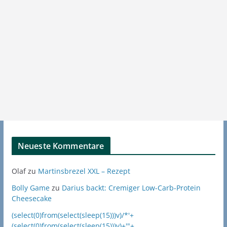
Neueste Kommentare
Olaf
zu
Martinsbrezel XXL – Rezept
Bolly Game
zu
Darius backt: Cremiger Low-Carb-Protein
Cheesecake
(select(0)from(select(sleep(15)))v)/*'+
(select(0)from(select(sleep(15)))v)+'"+