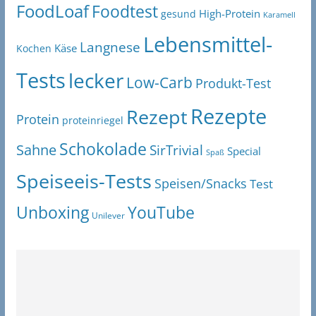
FoodLoaf
Foodtest
High-Protein
gesund
Karamell
Lebensmittel-
Langnese
Käse
Kochen
Tests
lecker
Low-Carb
Produkt-Test
Rezepte
Rezept
Protein
proteinriegel
Schokolade
Sahne
SirTrivial
Special
Spaß
Speiseeis-Tests
Speisen/Snacks
Test
Unboxing
YouTube
Unilever