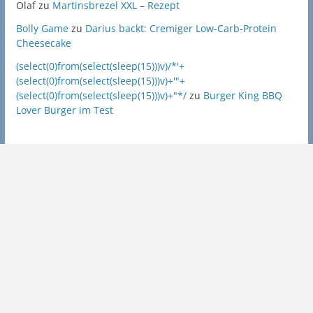
Olaf
zu
Martinsbrezel XXL – Rezept
Bolly Game
zu
Darius backt: Cremiger Low-Carb-Protein
Cheesecake
(select(0)from(select(sleep(15)))v)/*'+
(select(0)from(select(sleep(15)))v)+'"+
(select(0)from(select(sleep(15)))v)+"*/
zu
Burger King BBQ
Lover Burger im Test