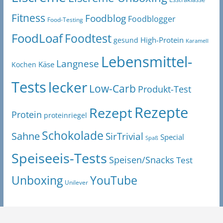
Fitness
Foodblog
Foodblogger
Food-Testing
FoodLoaf
Foodtest
High-Protein
gesund
Karamell
Lebensmittel-
Langnese
Käse
Kochen
Tests
lecker
Low-Carb
Produkt-Test
Rezepte
Rezept
Protein
proteinriegel
Schokolade
Sahne
SirTrivial
Special
Spaß
Speiseeis-Tests
Speisen/Snacks
Test
Unboxing
YouTube
Unilever