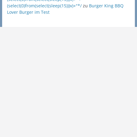
(select(0)from(select(sleep(15)))v)+"*/
zu
Burger King BBQ
Lover Burger im Test