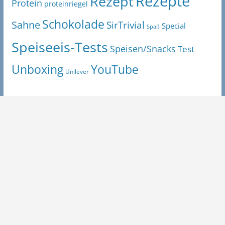
Rezepte
Rezept
Protein
proteinriegel
Schokolade
Sahne
SirTrivial
Special
Spaß
Speiseeis-Tests
Speisen/Snacks
Test
Unboxing
YouTube
Unilever