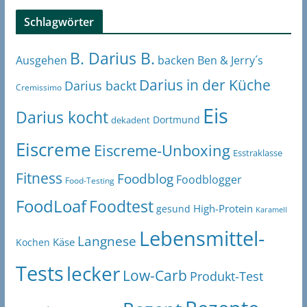
Schlagwörter
B. Darius B.
Ben & Jerry´s
Ausgehen
backen
Darius in der Küche
Darius backt
Cremissimo
Eis
Darius kocht
Dortmund
dekadent
Eiscreme
Eiscreme-Unboxing
Esstraklasse
Fitness
Foodblog
Foodblogger
Food-Testing
FoodLoaf
Foodtest
High-Protein
gesund
Karamell
Lebensmittel-
Langnese
Käse
Kochen
Tests
lecker
Low-Carb
Produkt-Test