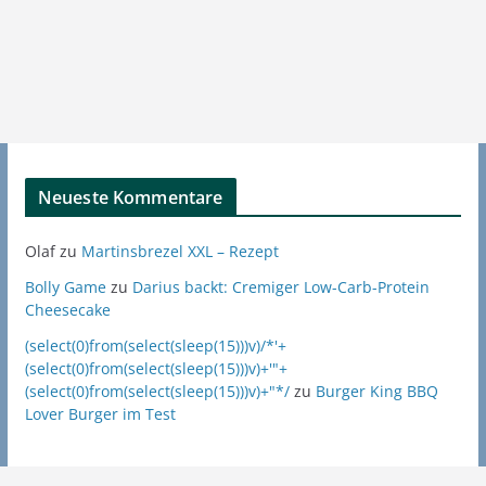
Neueste Kommentare
Olaf
zu
Martinsbrezel XXL – Rezept
Bolly Game
zu
Darius backt: Cremiger Low-Carb-Protein
Cheesecake
(select(0)from(select(sleep(15)))v)/*'+
(select(0)from(select(sleep(15)))v)+'"+
(select(0)from(select(sleep(15)))v)+"*/
zu
Burger King BBQ
Lover Burger im Test