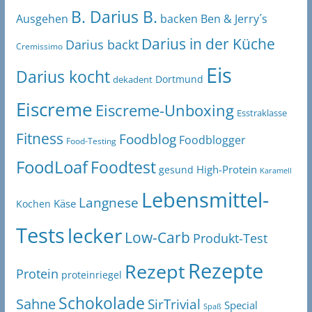
B. Darius B.
Ben & Jerry´s
Ausgehen
backen
Darius in der Küche
Darius backt
Cremissimo
Eis
Darius kocht
Dortmund
dekadent
Eiscreme
Eiscreme-Unboxing
Esstraklasse
Fitness
Foodblog
Foodblogger
Food-Testing
FoodLoaf
Foodtest
High-Protein
gesund
Karamell
Lebensmittel-
Langnese
Käse
Kochen
Tests
lecker
Low-Carb
Produkt-Test
Rezepte
Rezept
Protein
proteinriegel
Schokolade
Sahne
SirTrivial
Special
Spaß