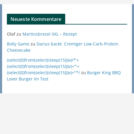
Neueste Kommentare
Olaf
zu
Martinsbrezel XXL – Rezept
Bolly Game
zu
Darius backt: Cremiger Low-Carb-Protein
Cheesecake
(select(0)from(select(sleep(15)))v)/*'+
(select(0)from(select(sleep(15)))v)+'"+
(select(0)from(select(sleep(15)))v)+"*/
zu
Burger King BBQ
Lover Burger im Test