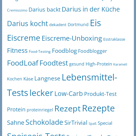
Darius in der Küche
Darius backt
Cremissimo
Eis
Darius kocht
Dortmund
dekadent
Eiscreme
Eiscreme-Unboxing
Esstraklasse
Fitness
Foodblog
Foodblogger
Food-Testing
FoodLoaf
Foodtest
High-Protein
gesund
Karamell
Lebensmittel-
Langnese
Käse
Kochen
Tests
lecker
Low-Carb
Produkt-Test
Rezepte
Rezept
Protein
proteinriegel
Schokolade
Sahne
SirTrivial
Special
Spaß
Speiseeis-Tests