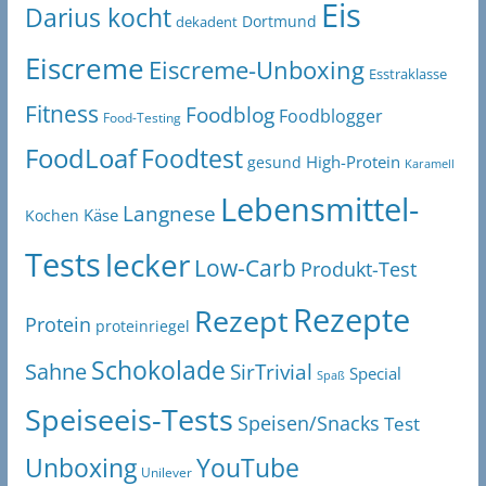
Eis
Darius kocht
Dortmund
dekadent
Eiscreme
Eiscreme-Unboxing
Esstraklasse
Fitness
Foodblog
Foodblogger
Food-Testing
FoodLoaf
Foodtest
High-Protein
gesund
Karamell
Lebensmittel-
Langnese
Käse
Kochen
Tests
lecker
Low-Carb
Produkt-Test
Rezepte
Rezept
Protein
proteinriegel
Schokolade
Sahne
SirTrivial
Special
Spaß
Speiseeis-Tests
Speisen/Snacks
Test
Unboxing
YouTube
Unilever