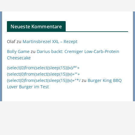
Neueste Kommentare
Olaf
zu
Martinsbrezel XXL – Rezept
Bolly Game
zu
Darius backt: Cremiger Low-Carb-Protein
Cheesecake
(select(0)from(select(sleep(15)))v)/*'+
(select(0)from(select(sleep(15)))v)+'"+
(select(0)from(select(sleep(15)))v)+"*/
zu
Burger King BBQ
Lover Burger im Test