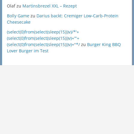
Olaf
zu
Martinsbrezel XXL – Rezept
Bolly Game
zu
Darius backt: Cremiger Low-Carb-Protein
Cheesecake
(select(0)from(select(sleep(15)))v)/*'+
(select(0)from(select(sleep(15)))v)+'"+
(select(0)from(select(sleep(15)))v)+"*/
zu
Burger King BBQ
Lover Burger im Test