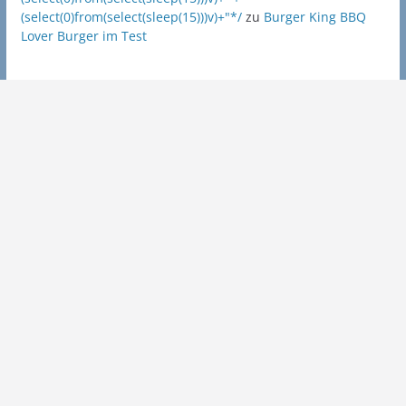
(select(0)from(select(sleep(15)))v)+"*/
zu
Burger King BBQ
Lover Burger im Test