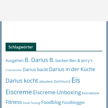
Schlagwörter
B. Darius B.
Ben & Jerry´s
Ausgehen
backen
Darius in der Küche
Darius backt
Cremissimo
Eis
Darius kocht
Dortmund
dekadent
Eiscreme
Eiscreme-Unboxing
Esstraklasse
Fitness
Foodblog
Foodblogger
Food-Testing