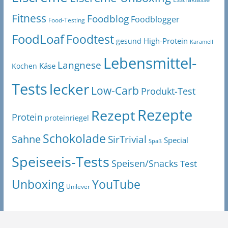
Fitness
Foodblog
Foodblogger
Food-Testing
FoodLoaf
Foodtest
High-Protein
gesund
Karamell
Lebensmittel-
Langnese
Käse
Kochen
Tests
lecker
Low-Carb
Produkt-Test
Rezepte
Rezept
Protein
proteinriegel
Schokolade
Sahne
SirTrivial
Special
Spaß
Speiseeis-Tests
Speisen/Snacks
Test
Unboxing
YouTube
Unilever