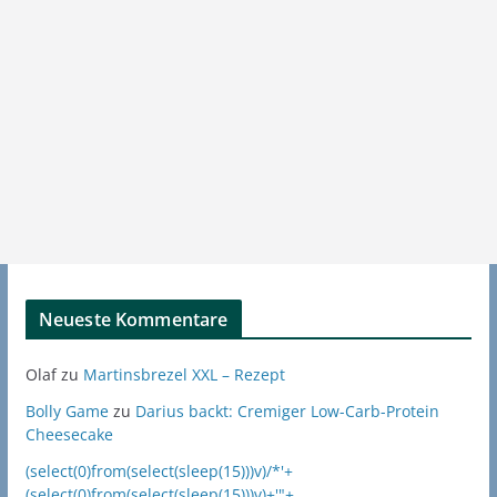
Neueste Kommentare
Olaf
zu
Martinsbrezel XXL – Rezept
Bolly Game
zu
Darius backt: Cremiger Low-Carb-Protein
Cheesecake
(select(0)from(select(sleep(15)))v)/*'+
(select(0)from(select(sleep(15)))v)+'"+