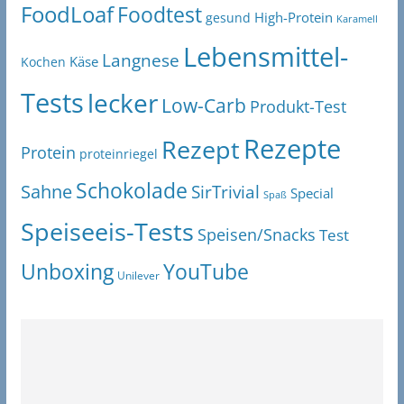
FoodLoaf
Foodtest
High-Protein
gesund
Karamell
Lebensmittel-
Langnese
Käse
Kochen
Tests
lecker
Low-Carb
Produkt-Test
Rezepte
Rezept
Protein
proteinriegel
Schokolade
Sahne
SirTrivial
Special
Spaß
Speiseeis-Tests
Speisen/Snacks
Test
Unboxing
YouTube
Unilever