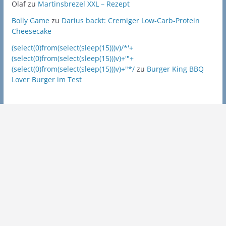
Olaf
zu
Martinsbrezel XXL – Rezept
Bolly Game
zu
Darius backt: Cremiger Low-Carb-Protein
Cheesecake
(select(0)from(select(sleep(15)))v)/*'+
(select(0)from(select(sleep(15)))v)+'"+
(select(0)from(select(sleep(15)))v)+"*/
zu
Burger King BBQ
Lover Burger im Test