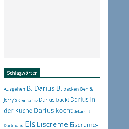
Schlagwörter
B. Darius B.
Ben &
Ausgehen
backen
Darius in
Darius backt
Jerry´s
Cremissimo
Darius kocht
der Küche
dekadent
Eis
Eiscreme
Eiscreme-
Dortmund