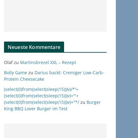
Neueste Kommentare
Olaf
zu
Martinsbrezel XXL – Rezept
Bolly Game
zu
Darius backt: Cremiger Low-Carb-
Protein Cheesecake
(select(0)from(select(sleep(15)))v)/*'+
(select(0)from(select(sleep(15)))v)+'"+
(select(0)from(select(sleep(15)))v)+"*/
zu
Burger
King BBQ Lover Burger im Test