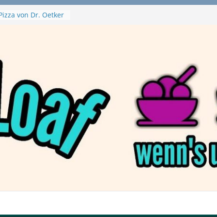
Pizza von Dr. Oetker
ja Swirl
e – mein Testvideo!
ontanaBlack
Plant Nuggets und
 – wirklich vegan?
Haftbefehl /