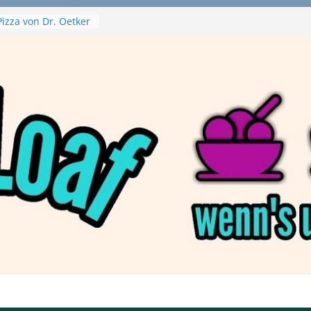
izza von Dr. Oetker
ja Swirl
 – mein Testvideo!
ontanaBlack
Plant Nuggets und
 – wirklich vegan?
Haftbefehl /