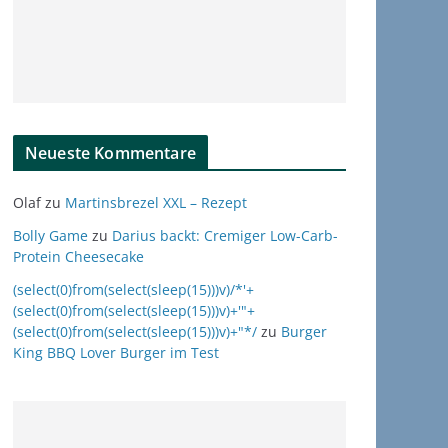
Neueste Kommentare
Olaf
zu
Martinsbrezel XXL – Rezept
Bolly Game
zu
Darius backt: Cremiger Low-Carb-
Protein Cheesecake
(select(0)from(select(sleep(15)))v)/*'+
(select(0)from(select(sleep(15)))v)+'"+
(select(0)from(select(sleep(15)))v)+"*/
zu
Burger
King BBQ Lover Burger im Test