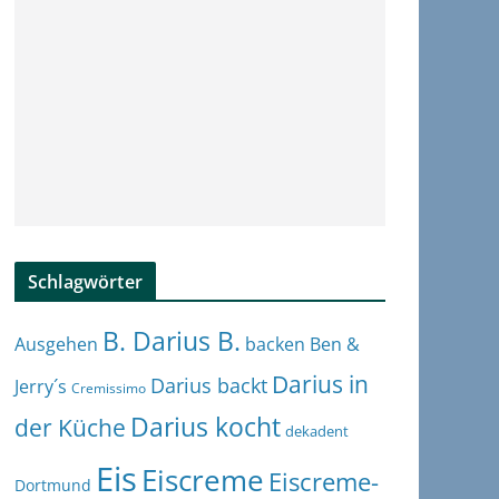
Schlagwörter
B. Darius B.
Ben &
Ausgehen
backen
Darius in
Darius backt
Jerry´s
Cremissimo
Darius kocht
der Küche
dekadent
Eis
Eiscreme
Eiscreme-
Dortmund