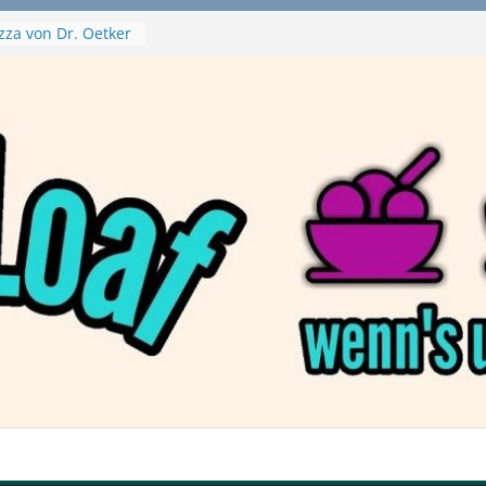
zza von Dr. Oetker
a Swirl
– mein Testvideo!
tanaBlack
ant Nuggets und
– wirklich vegan?
aftbefehl /