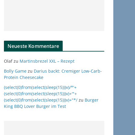
Neueste Kommentare
Olaf
zu
Martinsbrezel XXL – Rezept
Bolly Game
zu
Darius backt: Cremiger Low-Carb-
Protein Cheesecake
(select(0)from(select(sleep(15)))v)/*'+
(select(0)from(select(sleep(15)))v)+'"+
(select(0)from(select(sleep(15)))v)+"*/
zu
Burger
King BBQ Lover Burger im Test