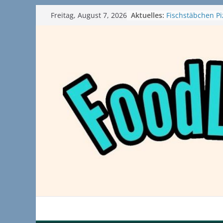
Zum
Aktuelles:
Fischstäbchen Pi
Freitag, August 7, 2026
Inhalt
im Test
Die neue Ninj
springen
Softeismaschine 
GÖNRGY von Mon
probiert
McDonald’s McPl
Burger probiert 
Babo Pizza von H
Gangstarella