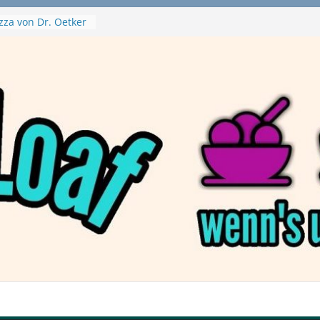
zza von Dr. Oetker
a Swirl
– mein Testvideo!
tanaBlack
ant Nuggets und
– wirklich vegan?
aftbefehl /